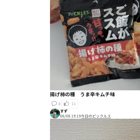
揚げ柿の種 うま辛キムチ味
11
8
すず
06/08 19:19
今日のピックルス