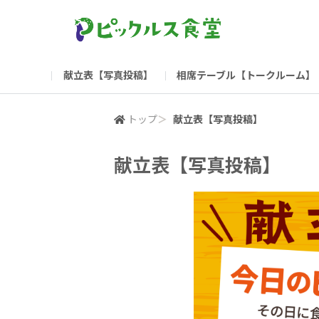
献立表【写真投稿】
相席テーブル【トークルーム】
食堂委員会（コアメンバー限定）
お問い合わせ
新入社員の方へ（ご利用
部門
トップ
＞
献立表【写真投稿】
献立表【写真投稿】
（リンク）ご飯がススム ブランドサイト