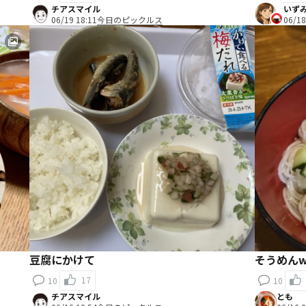
チアスマイル
いず
06/19 18:11
今日のピックルス
06/18
豆腐にかけて
そうめんw
17
10
10
チアスマイル
とも