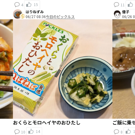
15
4
11
はりねずみ
優子
06/27 08:36
今日のピックルス
06/26 0
おくらとモロヘイヤのおひたし
ご飯に乗
14
10
8