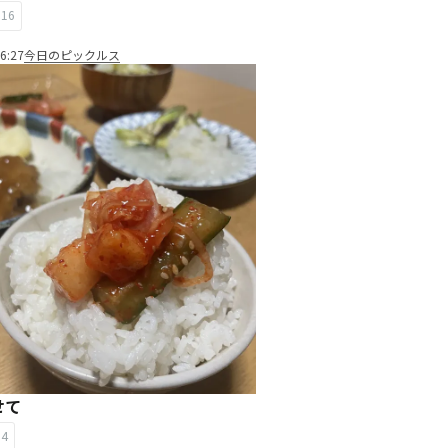
16
6:27
今日のピックルス
せて
14