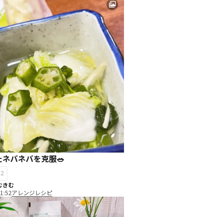
ネバネバを克服🥗
12
むきむ
1:52
アレンジレシピ