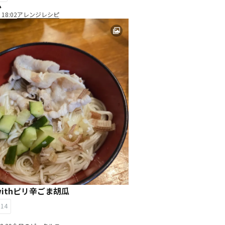
み
 18:02
アレンジレシピ
ithピリ辛ごま胡瓜
14