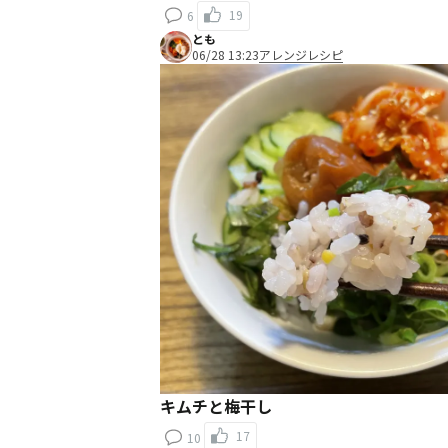
19
6
とも
06/28 13:23
アレンジレシピ
キムチと梅干し
17
10