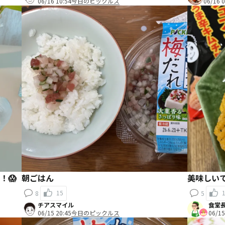
06/16 10:54
今日のピックルス
06/16 0
！😱
朝ごはん
美味しい
15
8
5
チアスマイル
食堂
06/15 20:45
今日のピックルス
06/15