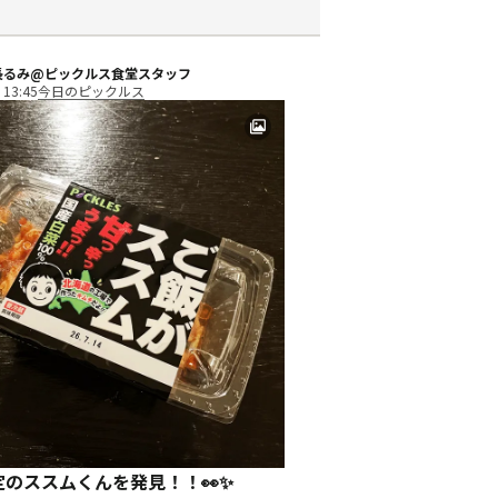
長るみ@ピックルス食堂スタッフ
 13:45
今日のピックルス
定のススムくんを発見！！👀✨