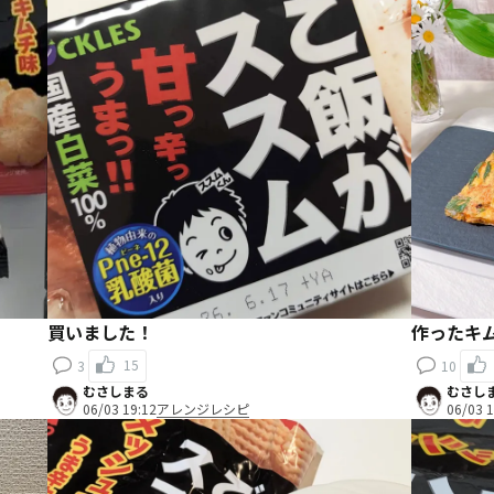
買いました！
作ったキ
15
3
10
むさしまる
むさし
06/03 19:12
アレンジレシピ
06/03 1