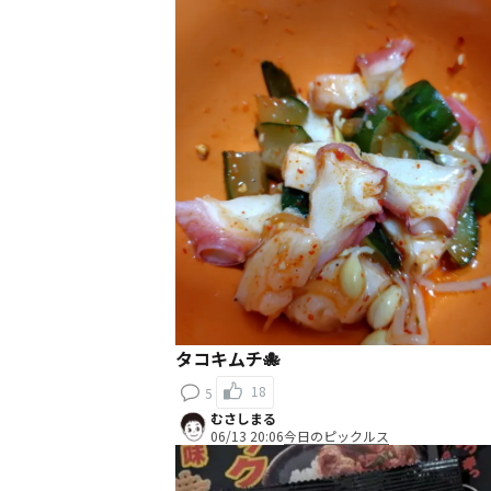
タコキムチ🐙
18
5
むさしまる
06/13 20:06
今日のピックルス