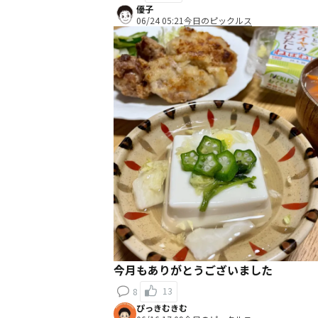
優子
06/24 05:21
今日のピックルス
今月もありがとうございました
13
8
ぴっきむきむ