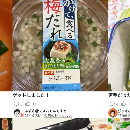
ゲットしました！
苦手だった
14
6
6
あずさ＠ススムくんですぞ
ぴっき
06/10 23:11
今日のピックルス
06/09 2