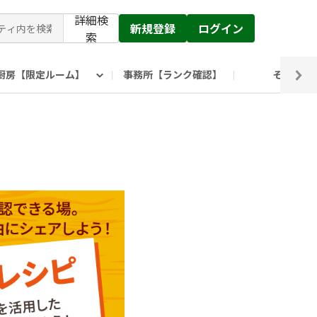
詳細検
新規登録
ログイン
索
厨房【限定ルーム】
事務所【ランク確認】
その他
ピックルス公式】」
ックルスホールディングスHP