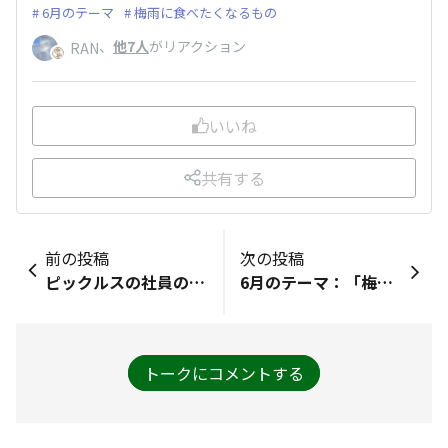
6月のテーマ
梅雨に食べたくなるもの
、
他7人
がリアクション
RAN
いいね
共有する
前の投稿
次の投稿
ピックルスの社員の方、とても増えましたが今は何人位の社員の方がみえるのでしょうか？なにか社員の方々が増えるといろいろなお話が聞け、楽しみも増えますね！
6月のテーマ：「梅雨に食べたくなるもの☔」梅雨に食べたくなるものとしては、酢の物のように酸っぱい物、また、辛いものも欲しくなりますね。​ご飯がススムうま辛キムチ味 メッシュスナック をアレンジしてみました。たこ焼きの具材に入れてみました。（たこは入っていません。）​メッシュスナックは、ほぼ刺激を感じない程度の甘辛感で、辛さとしてはとても優しいレベルなのですが、通常のたこ焼きと比べると明らかに辛いという刺激は感じます。その辛さがじめっとした季節には心地よく感じます。
トークにコメントする