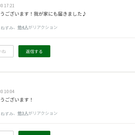
0 17:21
うございます！我が家にも届きました♪
、
他4人
がリアクション
りねずみ
いね
返信する
0 10:04
うございます！
、
他3人
がリアクション
りねずみ