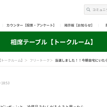
カウンター【投票・アンケート】
掲示板【お知らせ】
ガイド）
長ミーティング（準備中）
（リンク）X公式アカウント 「ご飯がススムの【
相席テーブル【トークルーム】
（リンク）ピックルスコーポレーションHP
（リンク）ピ
【トークルーム】
＞
フリートーク
＞
当選しました！！今朝自宅にいたら、
 18:53
、ピンポ～ンと。冷蔵品？なんだろう？と思ったら、、、