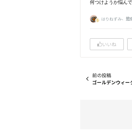
何つけようか悩んで
、
他
はりねずみ
いいね
前の投稿