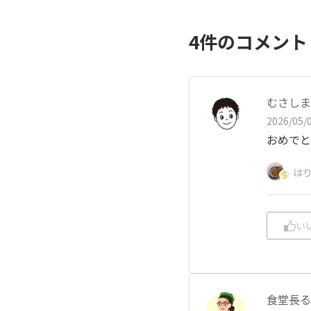
4
件のコメン
むさしま
2026/05/0
おめでと
は
い
食堂長る