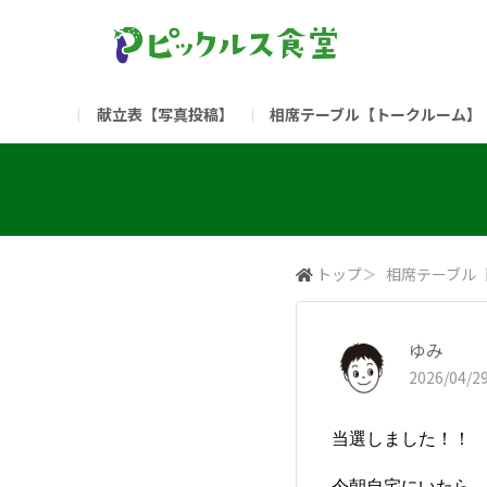
献立表【写真投稿】
相席テーブル【トークルーム】
食堂委員会（コアメンバー限定）
お問い合わせ
新入社員の方へ（ご利用
部門
（リンク）ご飯がススム ブランドサイト
トップ
＞
相席テーブル
ゆみ
2026/04/29
当選しました！！
今朝自宅にいたら