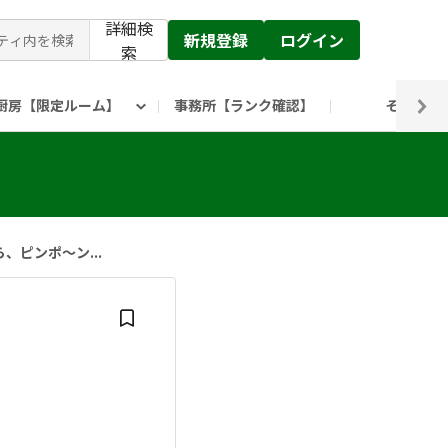
詳細検
新規登録
ログイン
索
厨房【限定ルーム】
事務所【ランク確認】
その他
ピックルス公式】」
ックルスホールディングスHP
ピンポ～ン...