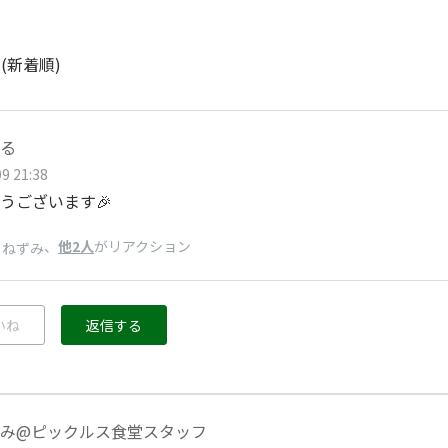
ト
(新着順)
る
9 21:38
うございます🎉
、
他2人
がリアクション
りねずみ
いね
返信する
み@ピックルス食堂スタッフ