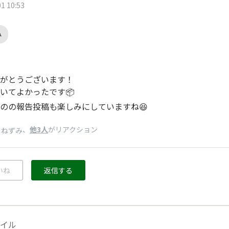
1 10:53
み
がとうございます！
いてよかったです📦
のの報告投稿も楽しみにしていますね😆
、
他3人
がリアクション
りねずみ
いね
返信する
イル