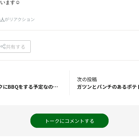
います☺️
6人
がリアクション
共有する
次の投稿
ゴールデンウィークにBBQをする予定なので、マシュマロやフルーツを焼いて食べてみたいです☺️(おやつじゃないけどBBQにキムチももちろん食べます！)あと最近暑くなってきたので、そろそろアイスも食べたいです🍨✨
トークにコメントする