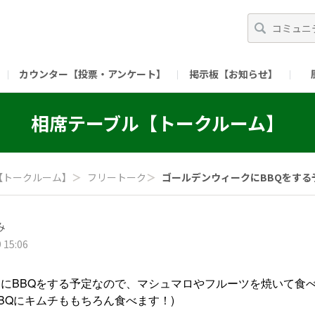
カウンター【投票・アンケート】
掲示板【お知らせ】
ガイド）
長ミーティング（準備中）
（リンク）X公式アカウント 「ご飯がススムの【
相席テーブル【トークルーム】
（リンク）ピックルスコーポレーションHP
（リンク）ピ
【トークルーム】
＞
フリートーク
＞
ゴールデンウィークにBBQをする予
み
 15:06
にBBQをする予定なので、マシュマロやフルーツを焼いて食べて
BQにキムチももちろん食べます！)