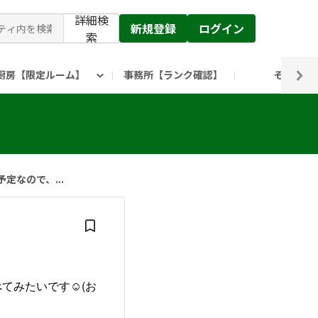
詳細検
新規登録
ログイン
索
厨房【限定ルーム】
事務所【ランク確認】
その他
ピックルス公式】」
ックルスホールディングスHP
定なので、...
みたいです☺️(お