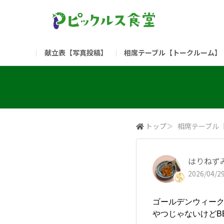
献立表【写真投稿】
相席テーブル【トークルーム】
食堂委員会（コアメンバー限定）
お問い合わせ
新入社員の方へ（ご利用
部門
（リンク）ご飯がススム ブランドサイト
トップ
＞
相席テーブル
はりねず
2026/04/29
ゴールデンウィーク
やつじゃないけどB