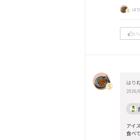
は
い
はり
2026/0
アイス
食べ