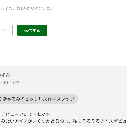
、
他1人
がリアクション
りねずみ
いね
返信する
ねずみ
5/01 00:23
食堂長るみ@ピックルス食堂スタッフ
デビューいいですね🍨✨
てみたいアイスがいくつかあるので、私もそろそろアイスデビュ