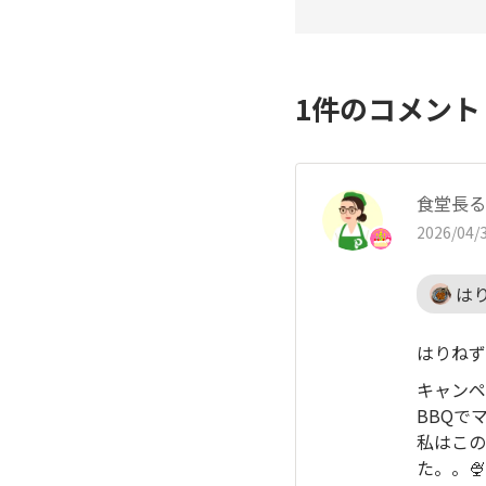
1
件のコメン
食堂長る
2026/04/3
は
はりねず
キャンペ
BBQで
私はこの
た。。🍨