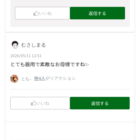
いいね
返信する
むさしまる
2026/05/11 12:51
とても器用で素敵なお母様ですね✨️
、
他4人
がリアクション
とも
いいね
返信する