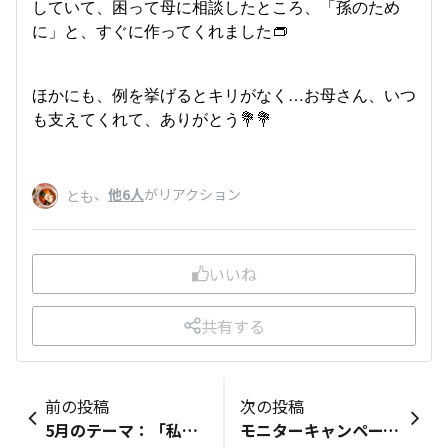
していて、困って母に相談したところ、「孫のため
に」と、すぐに作ってくれました👝
ほかにも、例を挙げるとキリがなく…お母さん、いつ
も支えてくれて、ありがとう💐💐
、
他6人
がリアクション
とも
いいね
共有する
前の投稿
次の投稿
5月のテーマ：「私の自慢のお母さん💐」★一人暮らしして思ったこと実家にいたときは毎週カレーが出てきて飽きてたけど、お母さんが作るカレーが一番美味しい！！実家帰るときは作ってもらいます。★同棲して思ったこと毎日仕事して、ご飯作って洗濯して、大変！！お母さんはこれに子育てもしていてすごいと思っています。
モニターキャンペーンに当選しました。ベビーチーズがたくさんあったので1日漬けてみました。表面の食感が硬くなり、魚介の旨味が感じられて美味しいです。頂いたこのキムチの素が美味しいので何に漬けても合いそうだと思いました！