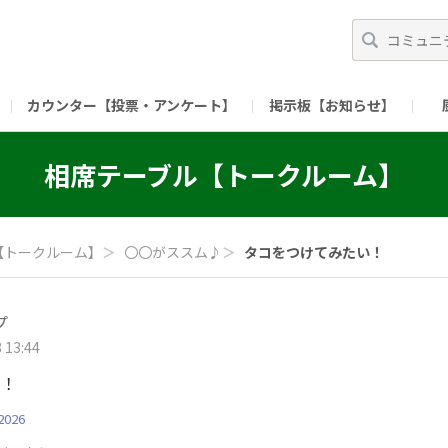
カウンター【投票・アンケート】
掲示板【お知らせ】
ガイド）
長ミーティング（準備中）
（リンク）X公式アカウント 「ご飯がススムの【
相席テーブル【トークルーム】
（リンク）ピックルスコーポレーションHP
（リンク）ピ
【トークルーム】
＞
〇〇がススム♪
＞
タコをつけてみたい！
プ
 13:44
い！
026