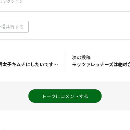
リアクション
共有する
次の投稿
たらこを付けて、明太子キムチにしたいです🥹🫶 何を漬けたいかな〜とスーパーを徘徊していたらひらめき💡 みなさんの投稿を見ていて、アボカド、チーズ、たけのこが気になっています🤤
トークにコメントする