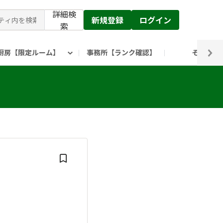
詳細検
新規登録
ログイン
索
厨房【限定ルーム】
事務所【ランク確認】
その他
ピックルス公式】」
ックルスホールディングスHP