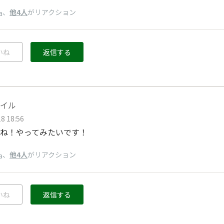
、
他4人
がリアクション
a
いね
返信する
イル
8 18:56
ね！やってみたいです！
、
他4人
がリアクション
a
いね
返信する