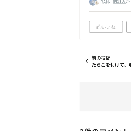
、
他11人
が
RAN
いいね
前の投稿