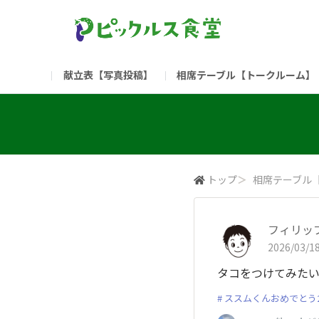
献立表【写真投稿】
相席テーブル【トークルーム】
食堂委員会（コアメンバー限定）
お問い合わせ
新入社員の方へ（ご利用
部門
（リンク）ご飯がススム ブランドサイト
トップ
＞
相席テーブル
フィリッ
2026/03/18
タコをつけてみた
ススムくんおめでとう2