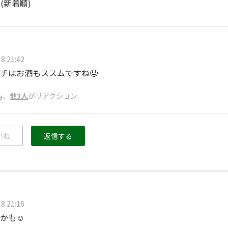
ト
(新着順)
8 21:42
チはお酒もススムですね🤤
、
他3人
がリアクション
a
いね
返信する
8 21:16
かも☺️