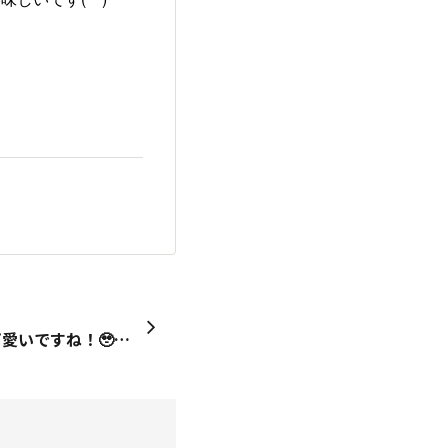
Xのススムくん…めっちゃ可愛いですね！🥹ご飯がススムの公式さまが引用されていました🌟→Xススムくん公式投稿https://x.com/p_susumu_ofcl/status/2072944642547650700?s=20