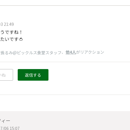
3 21:49
うですね！
たいです🍅
、
他4人
がリアクション
堂長るみ@ピックルス食堂スタッフ
いね
返信する
フィー
7/06 15:07