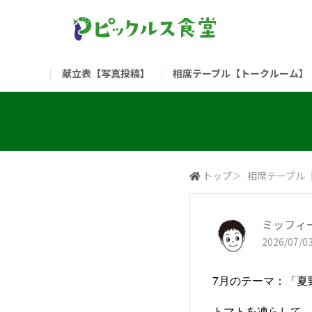
献立表【写真投稿】
相席テーブル【トークルーム】
食堂委員会（コアメンバー限定）
お問い合わせ
新入社員の方へ（ご利用
部門
（リンク）ご飯がススム ブランドサイト
トップ
＞
相席テーブル
ミッフィ
2026/07/03
7月のテーマ：「夏
トマトを凍らして、