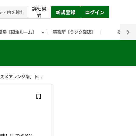
詳細検
新規登録
ログイン
索
厨房【限定ルーム】
事務所【ランク確認】
その他
ピックルス公式】」
ックルスホールディングスHP
メアレンジ🌞」ト...
しいです(^^)