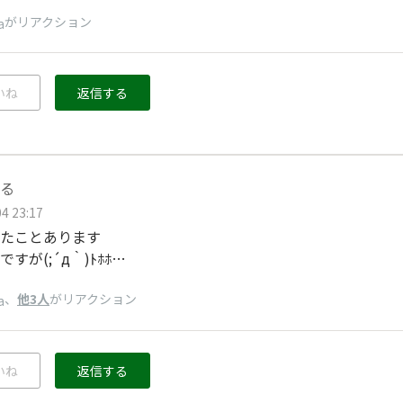
がリアクション
a
いね
返信する
る
4 23:17
たことあります
すが(;´д｀)ﾄﾎﾎ…
、
他3人
がリアクション
a
いね
返信する