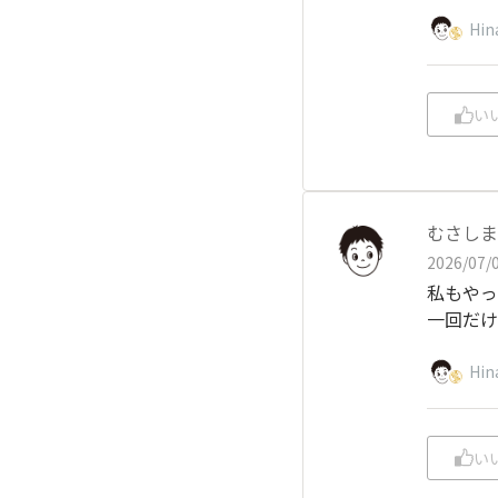
Hin
い
むさしま
2026/07/0
私もやっ
一回だけで
Hin
い