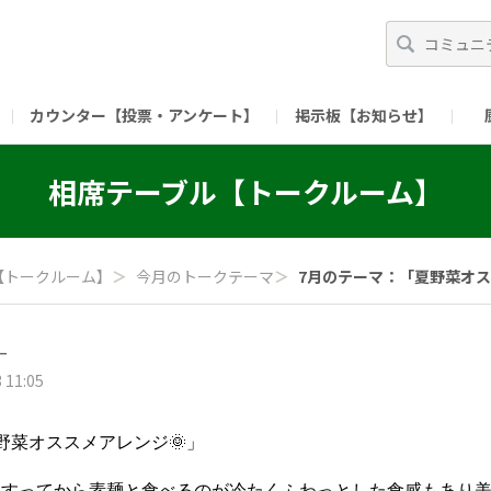
カウンター【投票・アンケート】
掲示板【お知らせ】
ガイド）
長ミーティング（準備中）
（リンク）X公式アカウント 「ご飯がススムの【
相席テーブル【トークルーム】
（リンク）ピックルスコーポレーションHP
（リンク）ピ
【トークルーム】
＞
今月のトークテーマ
＞
7月のテーマ：「夏野菜オスス
ー
 11:05
野菜オススメアレンジ🌞」
すってから素麺と食べるのが冷たくふわっとした食感もあり美味