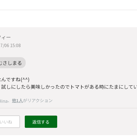
フィー
7/06 15:08
むさしまる
んですね(^^)
、試しにしたら美味しかったのでトマトがある時にたまにして
、
他1人
がリアクション
Hina
いいね
返信する