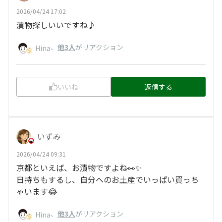
2026/04/24 17:02
漬物探しいいですね♪
、
他3人
がリアクション
Hina
いいね
返信する
いずみ
2026/04/24 09:31
京都といえば、お漬物ですよね👀✨
日持ちもするし、自分へのお土産でいっぱい買っち
ゃいます😂
、
他3人
がリアクション
Hina