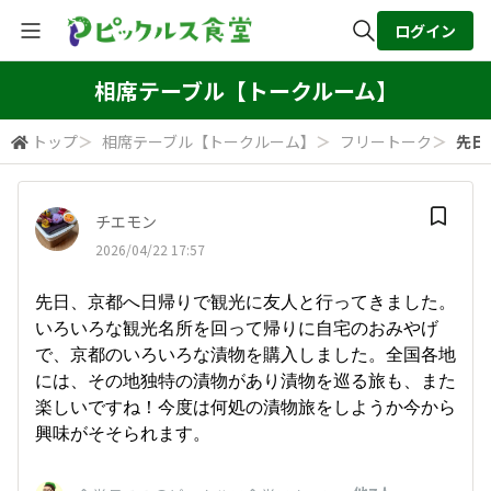
ログイン
全体検索
相席テーブル【トークルーム】
トップ
＞
相席テーブル【トークルーム】
＞
フリートーク
＞
先日
検索
チエモン
2026/04/22 17:57
先日、京都へ日帰りで観光に友人と行ってきました。
いろいろな観光名所を回って帰りに自宅のおみやげ
で、京都のいろいろな漬物を購入しました。全国各地
には、その地独特の漬物があり漬物を巡る旅も、また
楽しいですね！今度は何処の漬物旅をしようか今から
興味がそそられます。