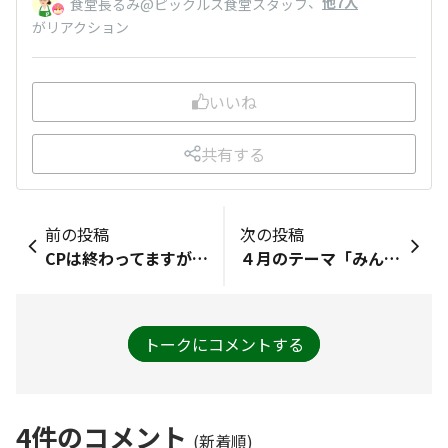
、
他7人
食堂長るみ@ピックルス食堂スタッフ
がリアクション
いいね
共有する
前の投稿
次の投稿
CPは終わってますが、私が好きなきゅうり🥒の食べ方は、どう食べても美味しいけれど、、、・バナナと一緒に塩胡椒のサラダ（バナナと共に炒めても◎）どちらも乱切りで。・鯛味噌で千切りきゅうりを炒め煮（甘味噌で代用◎）思い返すと…加熱したきゅうりが好きかもです🥰ズッキーニと同じ感覚ですね、幼少期から食べてました（ズッキーニを知ったのは20歳超えてから）
４月のテーマ「みんなの "春" をシェアしよう🌸」筍を食べました。友人から頂きました。歯ごたえがよく、旨味もたっぷりで、美味しかったです。
トークにコメントする
4
件のコメント
(新着順)