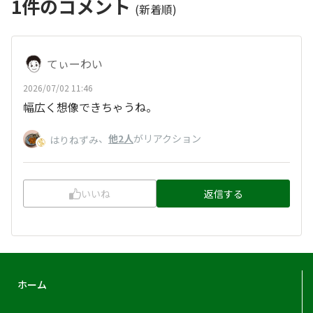
1
件のコメント
(新着順)
てぃーわい
2026/07/02 11:46
幅広く想像できちゃうね。
、
他2人
がリアクション
はりねずみ
いいね
返信する
ホーム