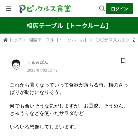
ログイン
全体検索
相席テーブル【トークルーム】
トップ
＞
相席テーブル【トークルーム】
＞
〇〇がススム♪
＞
こ
検索
くるみぱん
2026/07/02 10:47
これから暑くなっていって食欲が落ちる時、梅のさっ
ぱりが助けになりそう。
何でも合いそうな気がしますが、お豆腐、そうめん、
きゅうりなどを使ったサラダなど･･･
いろいろ想像してしまいます。