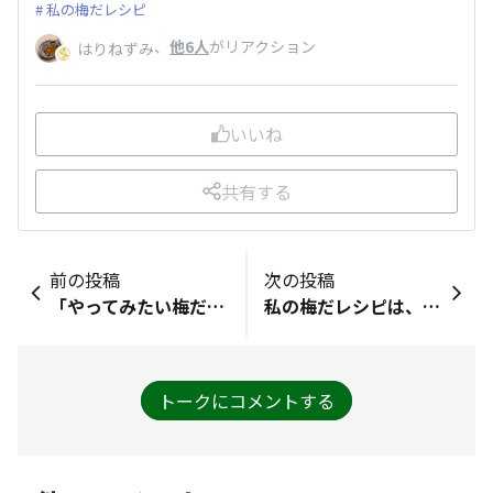
私の梅だレシピ
、
他6人
がリアクション
はりねずみ
いいね
共有する
前の投稿
次の投稿
「やってみたい梅だれの食べ方」海苔、納豆にかけたいなぁ。フライドポテトやおつまみ系もかけてみたいなぁ
私の梅だレシピは、ピックルスさんの「かけて食べる梅だれ」を朝ごはんで、アツアツの炊きたてご飯におもいっきりかけて、梅とご飯のハーモニーを堪能したいです。
トークにコメントする