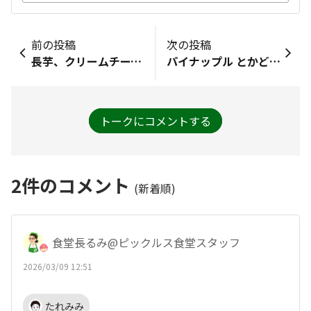
前の投稿
次の投稿
長芋、クリームチーズ、半熟卵を漬けてみたいです！ 特に、半熟卵は黄身のトロッとした甘みとキムチの素のピリ辛が絶妙に合い満足感のあるおかずになると思います！
パイナップル とかどう？笑
トークにコメントする
2
件のコメント
(新着順)
食堂長るみ@ピックルス食堂スタッフ
2026/03/09 12:51
たれみみ