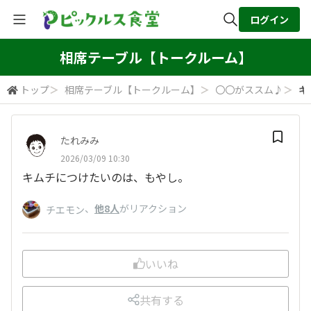
ログイン
全体検索
相席テーブル【トークルーム】
トップ
＞
相席テーブル【トークルーム】
＞
〇〇がススム♪
＞
キ
検索
たれみみ
2026/03/09 10:30
キムチにつけたいのは、もやし。
、
他8人
がリアクション
チエモン
いいね
共有する