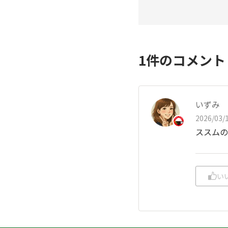
1
件のコメン
いずみ
2026/03/1
ススムの
い