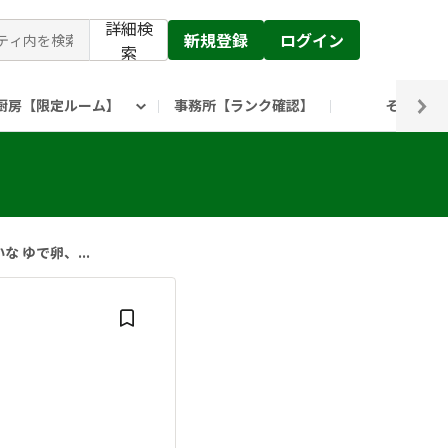
詳細検
新規登録
ログイン
索
厨房【限定ルーム】
事務所【ランク確認】
その他
ピックルス公式】」
ックルスホールディングスHP
 ゆで卵、...