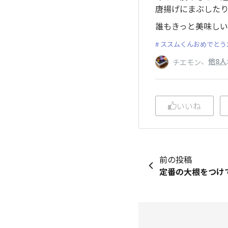
唐揚げにまぶした
誰もきっと美味しいん
ススムくんおめでとう2
、
他8人
チエモン
いいね
前の投稿
定番の大根をつけ