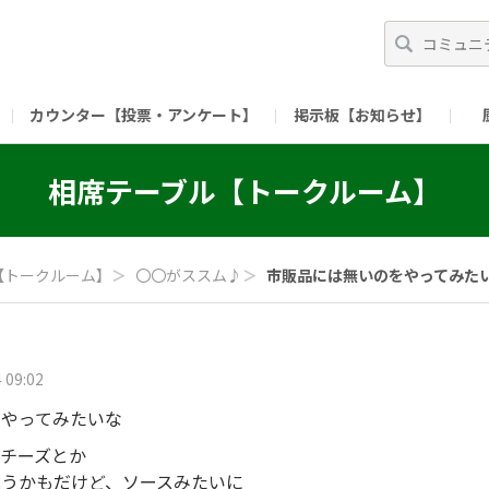
カウンター【投票・アンケート】
掲示板【お知らせ】
ガイド）
長ミーティング（準備中）
（リンク）X公式アカウント 「ご飯がススムの【
相席テーブル【トークルーム】
（リンク）ピックルスコーポレーションHP
（リンク）ピ
【トークルーム】
＞
〇〇がススム♪
＞
市販品には無いのをやってみたいな
 09:02
をやってみたいな
チーズとか
違うかもだけど、ソースみたいに