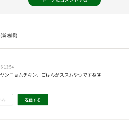
ト
(新着順)
6 13:54
ヤンニョムチキン、ごはんがススムやつですね🤤
いね
返信する