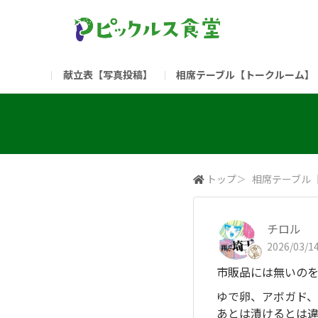
献立表【写真投稿】
相席テーブル【トークルーム】
食堂委員会（コアメンバー限定）
お問い合わせ
新入社員の方へ（ご利用
部門
（リンク）ご飯がススム ブランドサイト
トップ
＞
相席テーブル
チロル
2026/03/14
市販品には無いの
ゆで卵、アボガド、
あとは漬けるとは