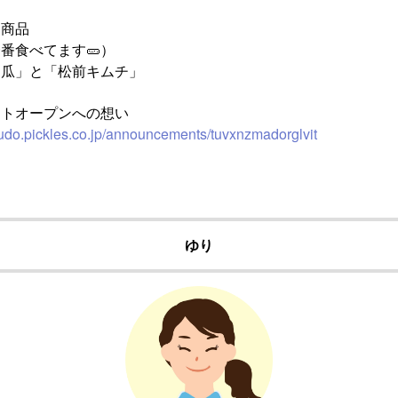
ス商品
番食べてます🥒）
胡瓜」と「松前キムチ」
イトオープンへの想い
udo.pickles.co.jp/announcements/tuvxnzmadorglvit
ゆり