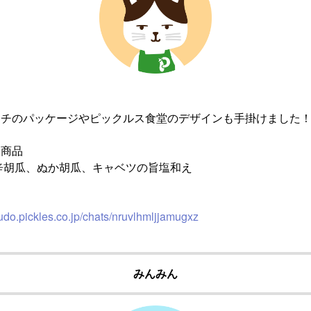
ムチのパッケージやピックルス食堂のデザインも手掛けました
ス商品
辛胡瓜、ぬか胡瓜、キャベツの旨塩和え
udo.pickles.co.jp/chats/nruvlhmljjamugxz
みんみん