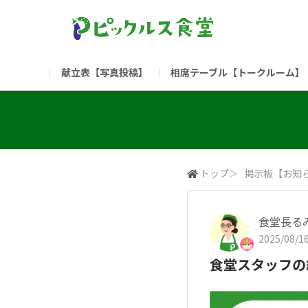
献立表【写真投稿】
相席テーブル【トークルーム】
食堂委員会（コアメンバー限定）
お問い合わせ
新入社員の方へ（ご利用
部門
（リンク）ご飯がススム ブランドサイト
トップ
＞
掲示板【お知
食堂長る
2025/08/16
食堂スタッフの