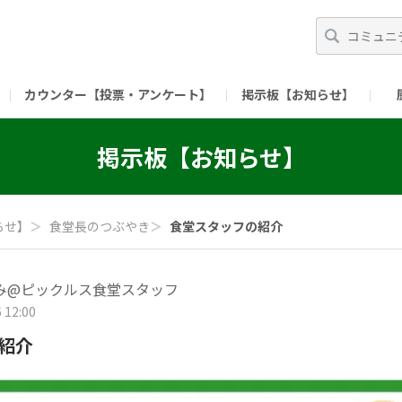
カウンター【投票・アンケート】
掲示板【お知らせ】
ガイド）
長ミーティング（準備中）
（リンク）X公式アカウント 「ご飯がススムの【
掲示板【お知らせ】
（リンク）ピックルスコーポレーションHP
（リンク）ピ
らせ】
＞
食堂長のつぶやき
＞
食堂スタッフの紹介
み@ピックルス食堂スタッフ
 12:00
紹介