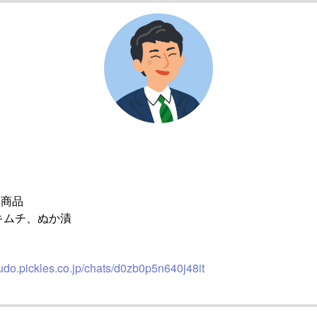
ス商品
キムチ、ぬか漬
udo.pickles.co.jp/chats/d0zb0p5n640j48it