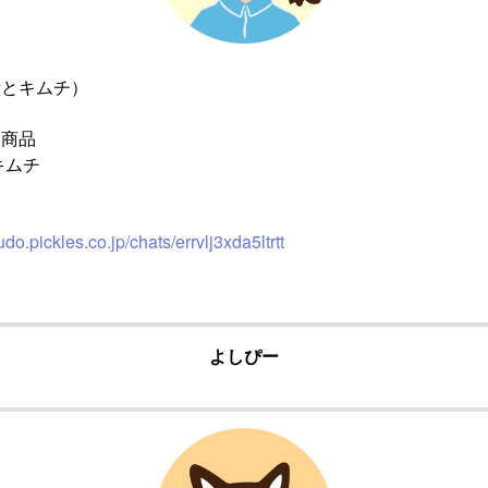
漬とキムチ）
ス商品
キムチ
do.pickles.co.jp/chats/errvlj3xda5ltrtt
よしぴー