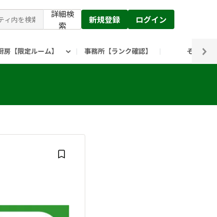
詳細検
新規登録
ログイン
索
厨房【限定ルーム】
事務所【ランク確認】
その他
ピックルス公式】」
ックルスホールディングスHP