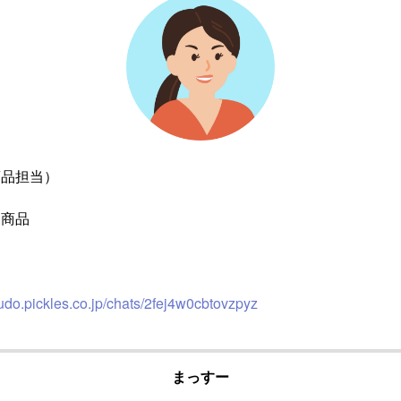
商品担当）
ス商品
udo.pickles.co.jp/chats/2fej4w0cbtovzpyz
まっすー