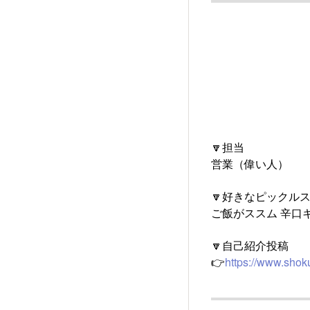
🔽担当
営業（偉い人）
🔽好きなピックル
ご飯がススム 辛口
🔽自己紹介投稿
👉
https://www.shok