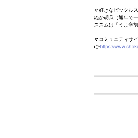
🔽好きなピックル
ぬか胡瓜（通年で一
ススムは「うま辛
🔽コミュニティサ
👉
https://www.shok