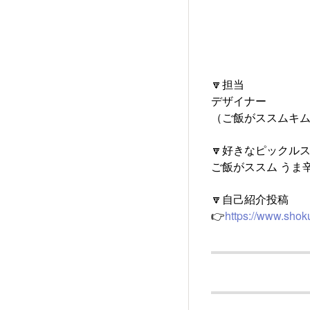
🔽担当
デザイナー
（ご飯がススムキ
🔽好きなピックル
ご飯がススム うま
🔽自己紹介投稿
👉
https://www.shok