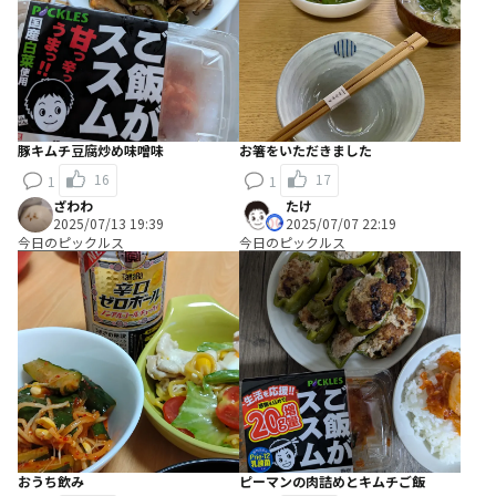
豚キムチ豆腐炒め味噌味
お箸をいただきました
16
17
1
1
ざわわ
たけ
2025/07/13 19:39
2025/07/07 22:19
今日のピックルス
今日のピックルス
おうち飲み
ピーマンの肉詰めとキムチご飯