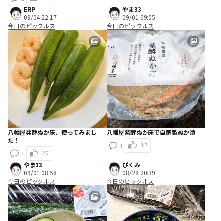
ERP
やま33
09/04 22:17
09/01 09:05
今日のピックルス
今日のピックルス
八幡屋発酵ぬか床、使ってみまし
八幡屋発酵ぬか床で自家製ぬか漬
た！
17
1
20
1
やま33
ぴくみ
09/01 08:58
08/28 20:39
今日のピックルス
今日のピックルス