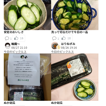
安定のおいしさ
洗って切るだけで今日の一品
16
18
1
1
睡魔〜
はりねずみ
08/27 21:10
08/26 19:16
今日のピックルス
今日のピックルス
ぬか胡瓜
ぬか胡瓜