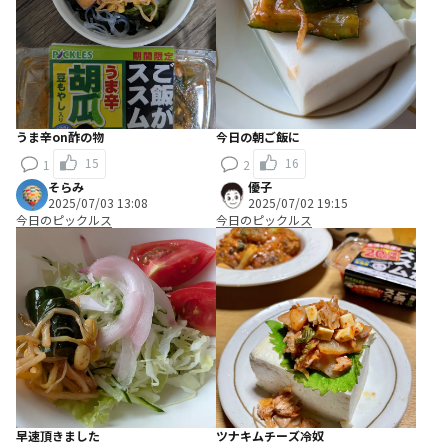
うま辛on酢の物
今日の朝ご飯に
15
16
1
2
そらみ
優子
2025/07/03 13:08
2025/07/02 19:15
今日のピックルス
今日のピックルス
早速頂きました
ツナキムチーズ冷奴