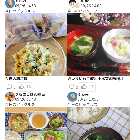
そらみ
Hina
09/26 14:53
09/26 14:09
今日のピックルス
今日のピックルス
今日の朝ご飯
さつまいもご飯と小松菜の味噌汁
16
15
2
2
うちのごはん担当
そらみ
09/26 06:48
09/24 13:51
今日のピックルス
今日のピックルス