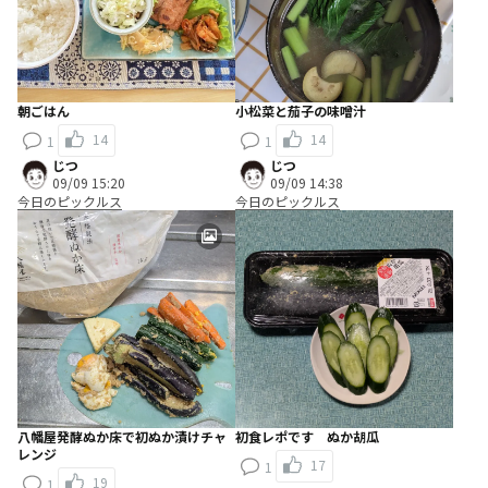
朝ごはん
小松菜と茄子の味噌汁
14
14
1
1
じつ
じつ
09/09 15:20
09/09 14:38
今日のピックルス
今日のピックルス
八幡屋発酵ぬか床で初ぬか漬けチャ
初食レポです ぬか胡瓜
レンジ
17
1
19
1