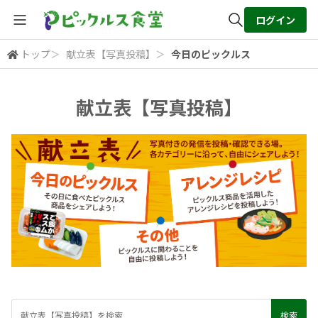
ログイン
トップ
＞
献立表【写真投稿】
＞
今日のピックルス
全体検索
献立表【写真投稿】
検索