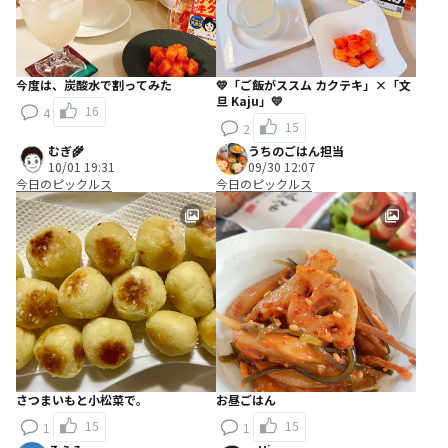
今度は、炭酸水で割ってみた
💛「ご飯がススム カクテキ」×「文
旦 Kaju」💛
16
4
15
2
むぎ🌾
うちのごはん担当
10/01 19:31
09/30 12:07
今日のピックルス
今日のピックルス
さつまいもと小松菜で。
お昼ごはん
15
15
1
1