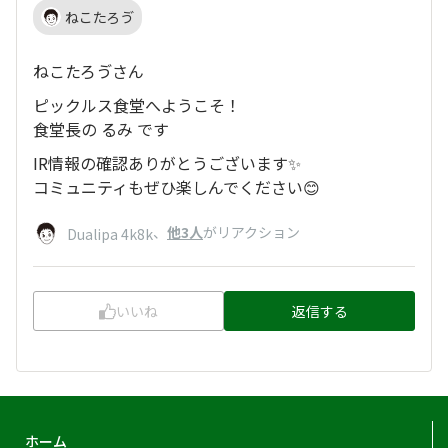
ねこたろゔ
ねこたろゔさん
ピックルス食堂へようこそ！
食堂長の るみ です
IR情報の確認ありがとうございます✨
コミュニティもぜひ楽しんでください😊
、
他3人
がリアクション
Dualipa 4k8k
いいね
返信する
ホーム