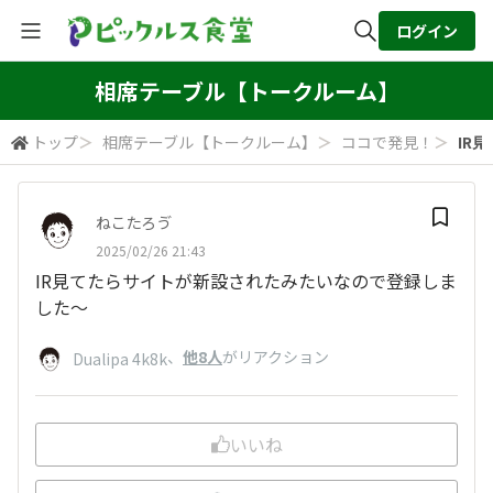
ログイン
全体検索
相席テーブル【トークルーム】
トップ
＞
相席テーブル【トークルーム】
＞
ココで発見！
＞
IR
検索
ねこたろゔ
2025/02/26 21:43
IR見てたらサイトが新設されたみたいなので登録しま
した～
、
他8人
がリアクション
Dualipa 4k8k
いいね