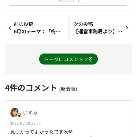
前の投稿
次の投稿
6月のテーマ：「梅雨に食べたくなるもの☔」食べたいというか、飲みたいというか、お酢ドリンクです！さっぱり甘酸っぱい感じ。鶏のさっぱり煮とか、ポン酢もいっぱい使います。
【運営事務局より】クイズの正解を発表しました！第12回目のクイズススムくんの好きなスポーツはなんでしょう？についての正解を発表しました💡皆さま、予想はどうでしたでしょうか？次回のクイズもお楽しみに😆▽該当のクイズページhttps://www.shokudo.pickles.co.jp/announcements/iahdfvrdldnrxbbk
トークにコメントする
4
件のコメント
(新着順)
いずみ
2026/06/18 17:54
見つかってよかったです🥹🫶