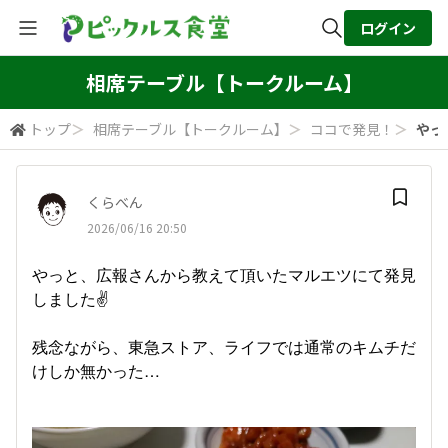
ログイン
全体検索
相席テーブル【トークルーム】
トップ
＞
相席テーブル【トークルーム】
＞
ココで発見！
＞
やっ
検索
くらべん
2026/06/16 20:50
やっと、広報さんから教えて頂いたマルエツにて発見
しました✌️
残念ながら、東急ストア、ライフでは通常のキムチだ
けしか無かった…