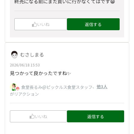
終売になる前にまた買いに行かなくてはです😁
いいね
返信する
むさしまる
2026/06/18 15:53
見つかって良かったですね✨️
、
他3人
食堂長るみ@ピックルス食堂スタッフ
がリアクション
いいね
返信する