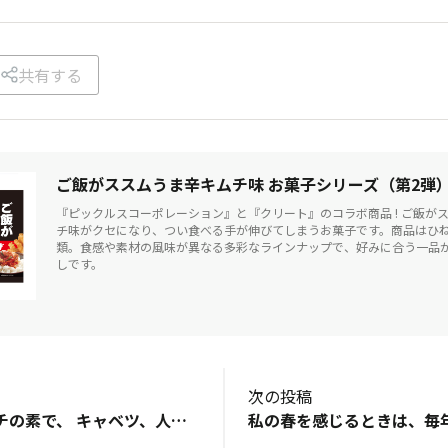
共有する
ご飯がススムうま辛キムチ味 お菓子シリーズ（第2弾
『ピックルスコーポレーション』と『クリート』のコラボ商品 ! ご飯が
チ味がクセになり、つい食べる手が伸びてしまうお菓子です。商品はひね
類。食感や素材の風味が異なる多彩なラインナップで、好みに合う一品
しです。
次の投稿
ご飯がススムキムチの素で、 キャベツ、人参、もやし、ほうれん草などを漬けてみたいです。