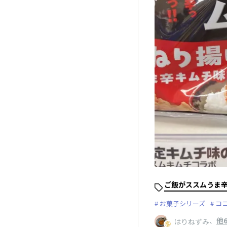
ご飯がススムうま辛
お菓子シリーズ
コ
、
他
はりねずみ