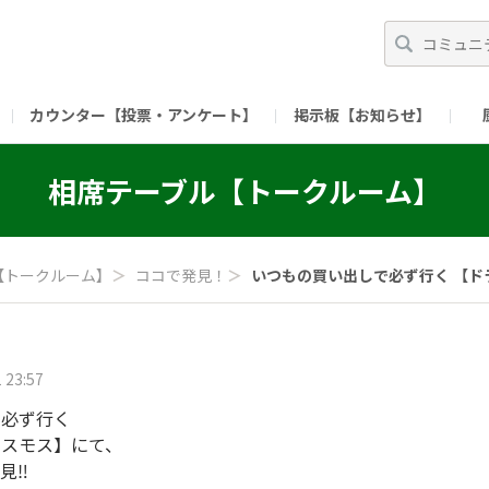
カウンター【投票・アンケート】
掲示板【お知らせ】
ガイド）
長ミーティング（準備中）
（リンク）X公式アカウント 「ご飯がススムの【
相席テーブル【トークルーム】
（リンク）ピックルスコーポレーションHP
（リンク）ピ
【トークルーム】
＞
ココで発見！
＞
いつもの買い出しで必ず行く 【ドラ
 23:57
で必ず行く
コスモス】にて、
‼️