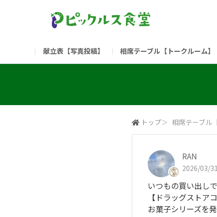
献立表【写真投稿】
相席テーブル【トークルーム】
食堂委員会（コアメンバー限定）
お問い合わせ
新入社員の方へ（ご利用
部門
（リンク）ご飯がススム ブランドサイト
トップ
＞
相席テーブル
RAN
2026/03/31
いつもの買い出し
【ドラッグストア
お菓子シリーズを発見