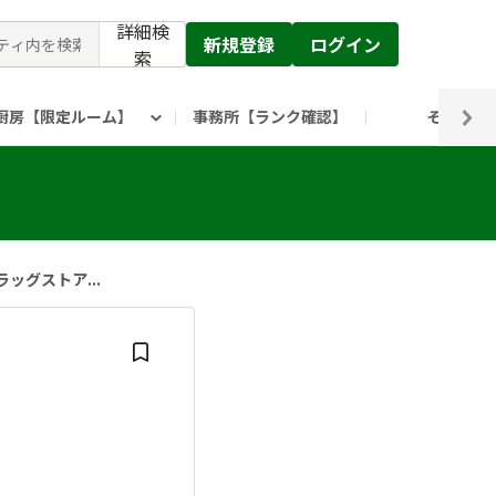
詳細検
新規登録
ログイン
索
厨房【限定ルーム】
事務所【ランク確認】
その他
ピックルス公式】」
ックルスホールディングスHP
ッグストア...