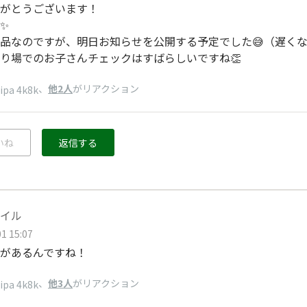
がとうございます！
✨
品なのですが、明日お知らせを公開する予定でした😅（遅く
り場でのお子さんチェックはすばらしいですね👏
、
他2人
がリアクション
ipa 4k8k
いね
返信する
イル
1 15:07
があるんですね！
、
他3人
がリアクション
ipa 4k8k