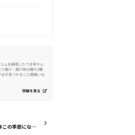
）
ススムを再現したうま辛キム
り揚げ・揚げ柿の種の2種
が必ず見つかること間違いな
詳細を見る
私の春を感じるときは、毎年この季節になると友人から「筍掘り」のお誘いの電話がかかってきます。友人が所有している山の竹林には、この時期からぼつぼつと小さな筍の赤ちゃんが地表に頭を出してきて、「筍掘り」の春が訪れます。