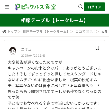
ログイン
全体検索
相席テーブル【トークルーム】
トップ
＞
相席テーブル【トークルーム】
＞
ココで発見！
＞
大変
検索
エミュ
2025/04/20 17:46
大変報告が遅くなったのですが
キャンペーンのお米とタッパー！ありがとうございま
した！そしてずっとずっと探してたスタンダードじゃ
ないキムチについに出会いました！根菜の松前キム
チ、写真がないのは食卓に出してさぁ写真撮ろう！と
思ったらもう開封されてて…しかも秒でなくなったの
です笑
子どもでも食べれる辛さで本当においしかったです！
いつも行かないスーパーで見つけたのですが通ってし