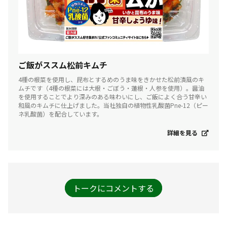
ご飯がススム松前キムチ
4種の根菜を使用し、昆布とするめのうま味をきかせた松前漬風のキ
ムチです（4種の根菜には大根・ごぼう・蓮根・人参を使用）。醤油
を使用することでより深みのある味わいにし、ご飯によく合う甘辛い
和風のキムチに仕上げました。当社独自の植物性乳酸菌Pne-12（ピー
ネ乳酸菌）を配合しています。
詳細を見る
トークにコメントする