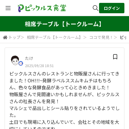
ログイン
全体検索
相席テーブル【トークルーム】
トップ
＞
相席テーブル【トークルーム】
＞
ココで発見！
＞
ピッ
検索
たけ
2025/09/28 18:51
ピックルスさんのレストランと物販屋さんに行ってき
ました！OH!!!~発酵ラベルススムキムチはもちろ
ん、色々な発酵食品があって心ときめきました！
物販屋さんで見間違いかもしれませんが、ピックルス
さんの社長さんを発見！
マルシェで品出しとシール貼りをされているようでし
た。
土日でも現場に入り込んでいて、会社とその地域を大
切にしているのですね。