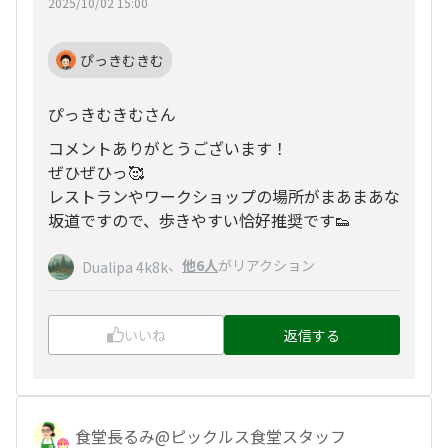
2025/10/02 15:00
ぴっきむきむ
ぴっきむきむさん
コメントありがとうございます！
ぜひぜひっ🥰
レストランやワークショップの場所がまあまあな
坂道ですので、歩きやすい恰好推奨です👟
、
他6人
がリアクション
Dualipa 4k8k
いいね
返信する
食堂長るみ@ピックルス食堂スタッフ