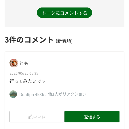
トークにコメントする
3
件のコメント
(新着順)
とも
2026/05/20 05:35
行ってみたいです
、
他1人
がリアクション
Dualipa 4k8k
いいね
返信する