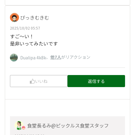
ぴっきむきむ
2025/10/02 05:57
すご〜い！
是非いってみたいです
、
他7人
がリアクション
Dualipa 4k8k
いいね
返信する
食堂長るみ@ピックルス食堂スタッフ