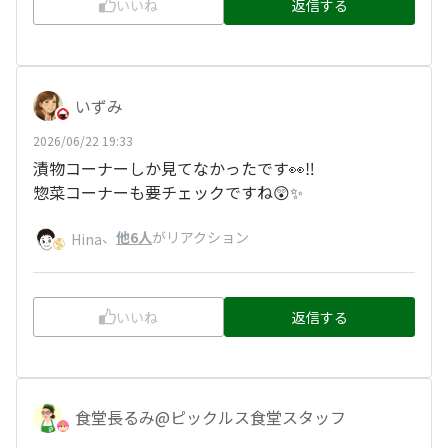
いいね
返信する
いずみ
2026/06/22 19:33
漬物コーナーしか見てなかったです👀‼️
惣菜コーナーも要チェックですね😲✨
、
他6人
がリアクション
Hina
いいね
返信する
食堂長るみ@ピックルス食堂スタッフ