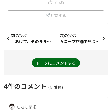
いいね
共有する
前の投稿
次の投稿
「あけて、そのまま！ぬか胡瓜1本」を探しに近くのスーパーに行ったのですが、残念ながら売ってなかったです。その代わり、この商品を見つけました！
Ａコープ店舗で見つけましたよ。その日のうちに完食し、余韻が残ったままの翌日、業務スーパーで再発見して、2日連続の出会いでした🤗
トークにコメントする
4
件のコメント
(新着順)
むさしまる