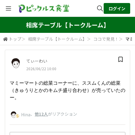
ログイン
全体検索
相席テーブル【トークルーム】
トップ
＞
相席テーブル【トークルーム】
＞
ココで発見！
＞
マミ
検索
てぃーわい
2026/06/22 10:00
マミーマートの総菜コーナーに、ススムくんの総菜
（きゅうりとかのキムチ盛り合わせ）が売っていたの
ー。
、
他12人
がリアクション
Hina