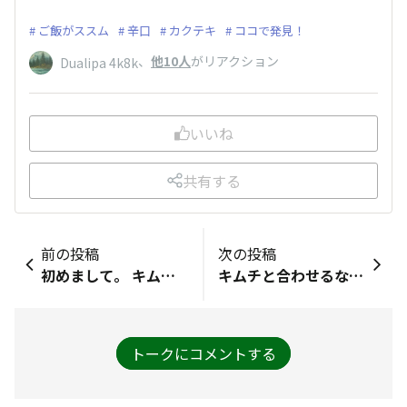
ご飯がススム
辛口
カクテキ
ココで発見！
、
他10人
がリアクション
Dualipa 4k8k
いいね
共有する
前の投稿
次の投稿
初めまして。 キムチ大好きで毎日食べてます^^ 腸活も兼ねて キムチとご飯合うから物足りない時や、オカワリの時にも良いですよね！ ただ塩分の摂りすぎには気をつけています… （塩分気にしなくても食べれるキムチを開発してほしいな）
キムチと合わせるなら梅酒かレモンサワーかな？
トークにコメントする