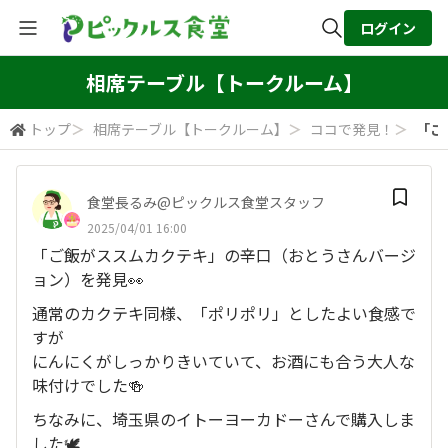
ログイン
全体検索
相席テーブル【トークルーム】
トップ
＞
相席テーブル【トークルーム】
＞
ココで発見！
＞
「ご
検索
食堂長るみ@ピックルス食堂スタッフ
2025/04/01 16:00
「ご飯がススムカクテキ」の辛口（おとうさんバージ
ョン）を発見👀
通常のカクテキ同様、「ポリポリ」としたよい食感で
すが
にんにくがしっかりきいていて、お酒にも合う大人な
味付けでした🍻
ちなみに、埼玉県のイトーヨーカドーさんで購入しま
した🕊