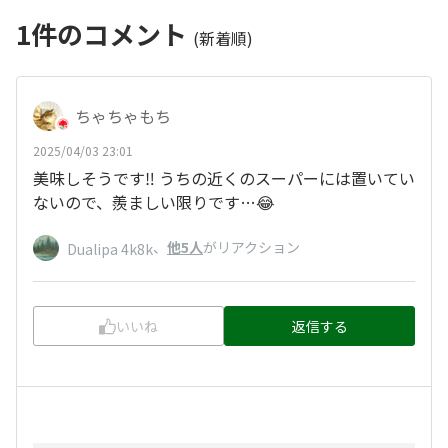
1
件のコメント
(新着順)
ちゃちゃもち
2025/04/03 23:01
美味しそうです‼️ うちの近くのスーパーには置いてい
ないので、羨ましい限りです…😂
、
他5人
がリアクション
Dualipa 4k8k
いいね
返信する