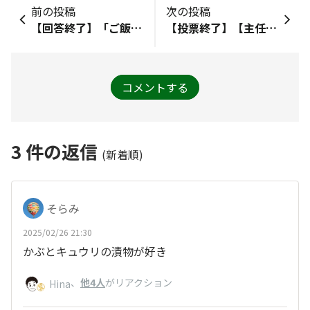
前の投稿
次の投稿
【回答終了】「ご飯がススムキムチ」は全部で何種類でしょう？
【投票終了】【主任特典】どんな壁紙が欲しいですか？
コメントする
3
件の返信
(新着順)
そらみ
2025/02/26 21:30
かぶとキュウリの漬物が好き
、
他4人
がリアクション
Hina