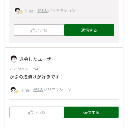
、
他3人
がリアクション
Hina
いいね
返信する
退会したユーザー
2025/02/26 11:54
かぶの浅漬けが好きです！
、
他4人
がリアクション
Hina
いいね
返信する