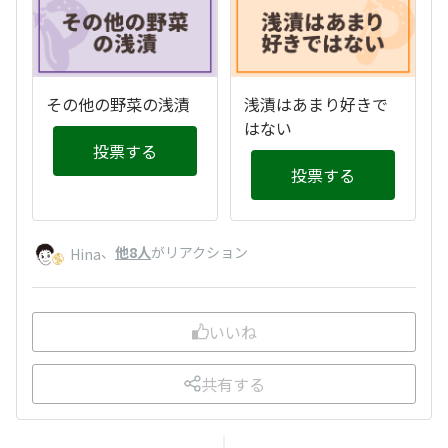
その他の野菜の浅漬
浅漬はあまり好きで
はない
投票する
投票する
、
他8人
がリアクション
Hina
いいね
共有する