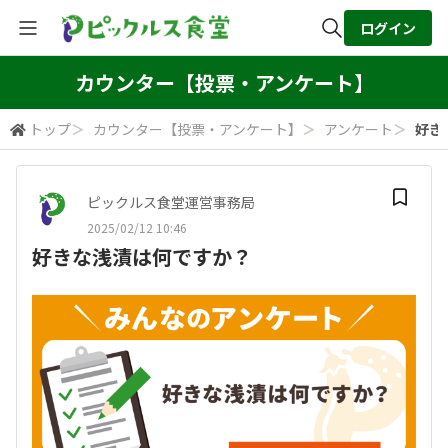
ログイン
全体検索
カウンター【投票・アンケート】
トップ
＞
カウンター【投票・アンケート】
＞
アンケート
＞
好き
検索
ピックルス食堂運営事務局
2025/02/12 10:46
好きな浅漬は何ですか？