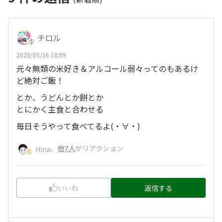
チロル
2025/05/16 18:09
元々無類の米好き＆アルコール弱々ってのもあるけ
ど絶対ご飯！
とか、うどんとか餅とか
とにかく主食と合わせる
毎日そうやって食べてるよ(・∀・)
、
他7人
がリアクション
Hina
いいね
返信する