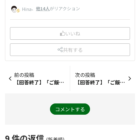
、
他14人
がリアクション
Hina
いいね
共有する
前の投稿
次の投稿
【回答終了】「ご飯がススムキムチ」は1年間でどのぐらい出荷されたでしょう？
【回答終了】「ご飯がススムキムチ」シリーズの開発担当は何人でしょう？
コメントする
9
件の返信
(新着順)