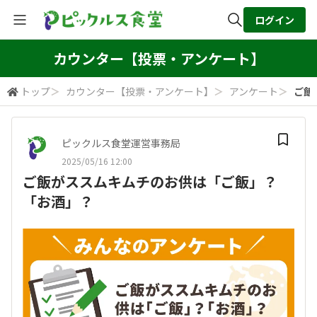
ログイン
全体検索
カウンター【投票・アンケート】
トップ
＞
カウンター【投票・アンケート】
＞
アンケート
＞
ご飯
検索
ピックルス食堂運営事務局
2025/05/16 12:00
ご飯がススムキムチのお供は「ご飯」？
「お酒」？