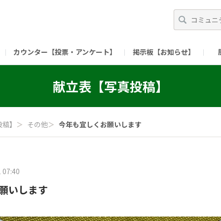
カウンター【投票・アンケート】
掲示板【お知らせ】
ガイド）
長ミーティング（準備中）
（リンク）X公式アカウント 「ご飯がススムの【
献立表【写真投稿】
（リンク）ピックルスコーポレーションHP
（リンク）ピ
投稿】
＞
その他
＞
今年も宜しくお願いします
 07:40
願いします