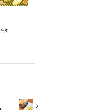
した笑
🎍