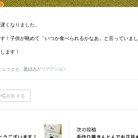
が遅くなりました。
ます！子供が眺めて「いつか食べられるかなあ」と言っていま
いします！
、
他15人
がリアクション
くんですぞ
共有する
次の投稿
とうございます！
手作り栗きんとんでお正月