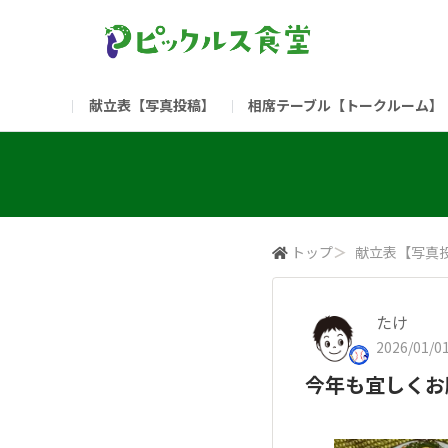
献立表【写真投稿】
相席テーブル【トークルーム】
食堂委員会（コアメンバー限定）
お問い合わせ
新入社員の方へ（ご利用
部門
（リンク）ご飯がススム ブランドサイト
トップ
＞
献立表【写真
たけ
2026/01/01
今年も宜しくお