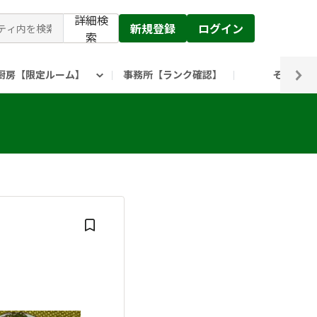
詳細検
新規登録
ログイン
索
厨房【限定ルーム】
事務所【ランク確認】
その他
ピックルス公式】」
ックルスホールディングスHP