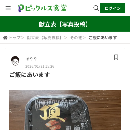
ログイン
全体検索
献立表【写真投稿】
トップ
＞
献立表【写真投稿】
＞
その他
＞
ご飯にあいます
検索
あやや
2026/01/31 15:26
ご飯にあいます