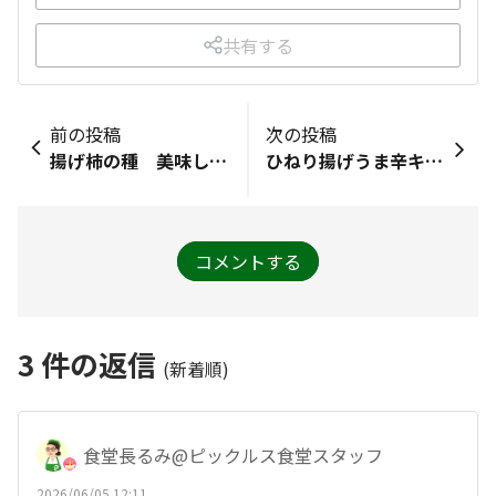
共有する
前の投稿
次の投稿
揚げ柿の種 美味しいです☺️
ひねり揚げうま辛キムチ🌶️サラダトッピング🥗
コメントする
3
件の返信
(新着順)
食堂長るみ@ピックルス食堂スタッフ
2026/06/05 12:11