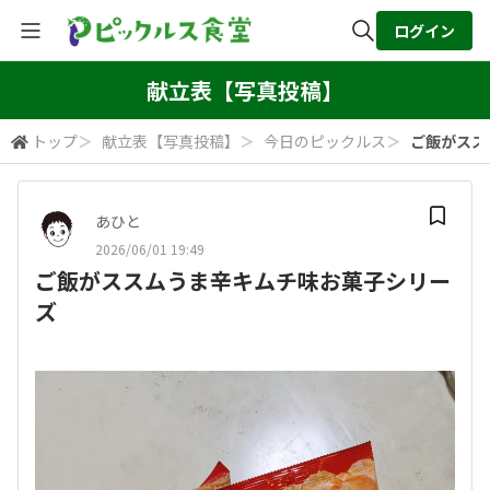
ログイン
全体検索
献立表【写真投稿】
トップ
＞
献立表【写真投稿】
＞
今日のピックルス
＞
ご飯がスス
検索
あひと
2026/06/01 19:49
ご飯がススムうま辛キムチ味お菓子シリー
ズ