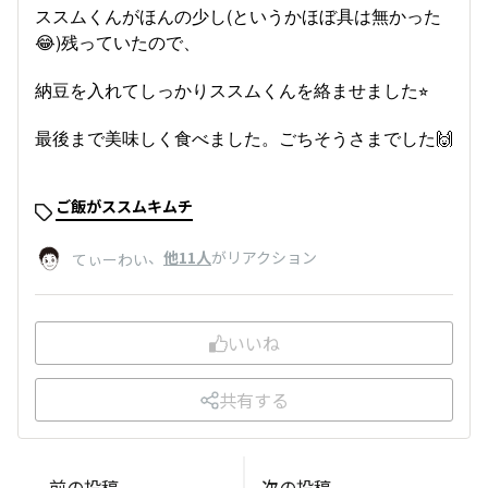
ススムくんがほんの少し(というかほぼ具は無かった
😂)残っていたので、
納豆を入れてしっかりススムくんを絡ませました⭐︎
最後まで美味しく食べました。ごちそうさまでした🙌
ご飯がススムキムチ
、
他11人
がリアクション
てぃーわい
いいね
共有する
前の投稿
次の投稿