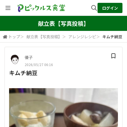
ログイン
全体検索
献立表【写真投稿】
トップ
＞
献立表【写真投稿】
＞
アレンジレシピ
＞
キムチ納豆
検索
優子
2026/05/27 06:16
キムチ納豆