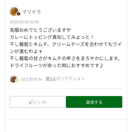
マリドラ
2026/02/20 02:05
克服おめでとうございます🎊
カレーにトッピング真似してみよっと！
干し葡萄とキムチ、クリームチーズを合わせてもワイ
ンが進むわよ🍷
干し葡萄の甘さがキムチの辛さをまろやかにします。
ドライフルーツが余った時におすすめです♪
、
他2人
がリアクション
はりねずみ
いいね
返信する