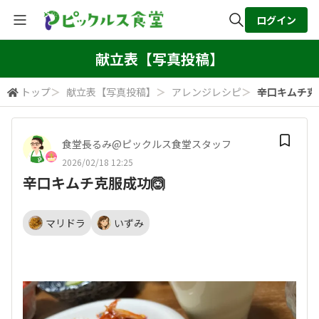
ログイン
全体検索
献立表【写真投稿】
トップ
＞
献立表【写真投稿】
＞
アレンジレシピ
＞
辛口キムチ克
検索
食堂長るみ@ピックルス食堂スタッフ
2026/02/18 12:25
辛口キムチ克服成功🙆
マリドラ
いずみ