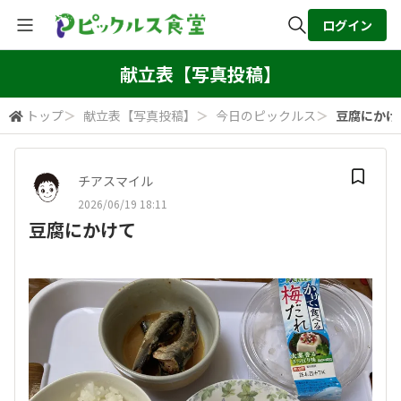
ログイン
全体検索
献立表【写真投稿】
トップ
＞
献立表【写真投稿】
＞
今日のピックルス
＞
豆腐にかけ
検索
チアスマイル
2026/06/19 18:11
豆腐にかけて