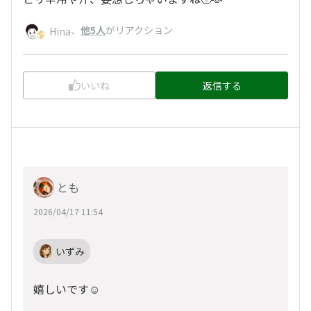
、
他5人
がリアクション
Hina
いいね
返信する
とも
2026/04/17 11:54
いずみ
嬉しいです☺️