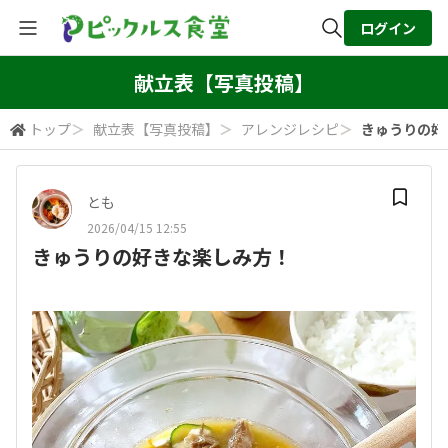
ログイン
全体検索
献立表【写真投稿】
トップ
＞
献立表【写真投稿】
＞
アレンジレシピ
＞
きゅうりの好
検索
とも
2026/04/15 12:55
きゅうりの好きな楽しみ方！