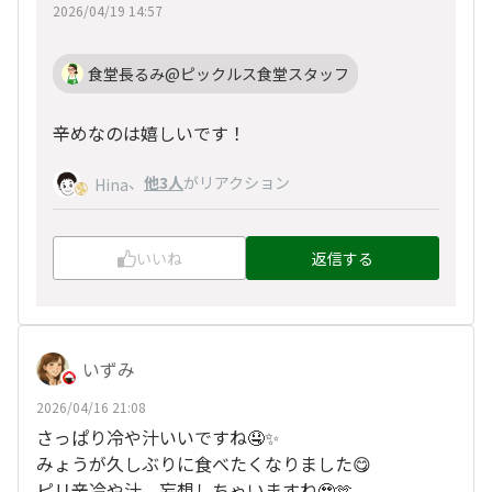
2026/04/19 14:57
食堂長るみ@ピックルス食堂スタッフ
辛めなのは嬉しいです！
、
他3人
がリアクション
Hina
いいね
返信する
いずみ
2026/04/16 21:08
さっぱり冷や汁いいですね🤤✨
みょうが久しぶりに食べたくなりました😋
ピリ辛冷や汁、妄想しちゃいますね🥹🫶