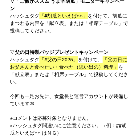
▽「ご飯がススム うま辛胡瓜」モニターキャンペー
ン
ハッシュタグ
「#胡瓜といえば○○」
を付けて、胡瓜に
まつわる内容を「献立表」または「相席テーブル」で
投稿してください。
▽
父の日特製バッジプレゼントキャンペーン
ハッシュタグ
「#父の日2025」
を付けて、
「父の日に
お父さんと食べたい・食べた（思い出の）料理」
を
「献立表」または「相席テーブル」で投稿してくださ
い。
今回も一足お先に、食堂長と運営アカウントが装備し
ています📛
※コメントは応募対象となりません。
※ハッシュタグ間違いにご注意ください。（例：
##
胡
瓜といえば○○ はＮＧ）