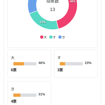
投票数
46%
13
23%
大
す
き
大
す
46%
23%
6票
3票
き
31%
4票