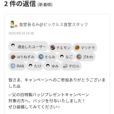
2
件の返信
(新着順)
食堂長るみ@ピックルス食堂スタッフ
2025/06/16 16:38
退会したユーザー
チエモン
マリドラ
はりねずみ
そらみ
なご
ざわわ
RAN
たけ
ゆみ
チロル
皆さま、キャンペーンへのご参加ありがとうございま
した🙇
✅父の日特製バッジプレゼントキャンペーン
対象の方へ、バッジを付与いたしました！
ぜひ装備してみてください✨