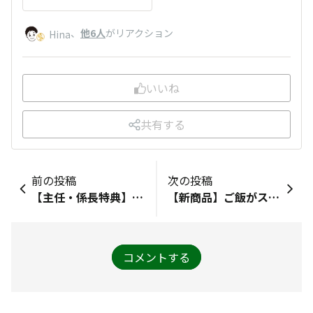
、
他6人
がリアクション
Hina
いいね
共有する
前の投稿
次の投稿
【主任・係長特典】オリジナル壁紙が完成✨
【新商品】ご飯がススムキムチコラボ「+IPPIN 3種の海鮮キムチ」
コメントする