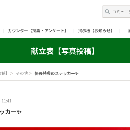
カウンター【投票・アンケート】
掲示板【お知らせ】
ガイド）
長ミーティング（準備中）
（リンク）X公式アカウント 「ご飯がススムの【
献立表【写真投稿】
（リンク）ピックルスコーポレーションHP
（リンク）ピ
投稿】
＞
その他
＞
係長特典のステッカー✨
 11:41
ッカー✨