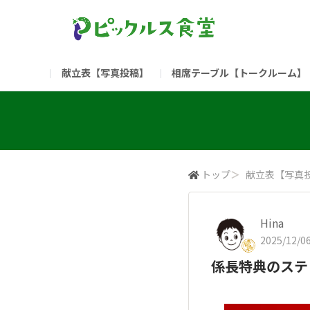
献立表【写真投稿】
相席テーブル【トークルーム】
食堂委員会（コアメンバー限定）
お問い合わせ
新入社員の方へ（ご利用
部門
（リンク）ご飯がススム ブランドサイト
トップ
＞
献立表【写真
Hina
2025/12/06
係長特典のステ