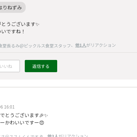
はりねずみ
がとうございます✨
いいですね！
、
他1人
がリアクション
食堂長るみ@ピックルス食堂スタッフ
いいね
返信する
6 16:01
でとうございます🎉✨
ーかわいいですー😍
、
他3人
がリアクション
ずさ＠ススムくんですぞ