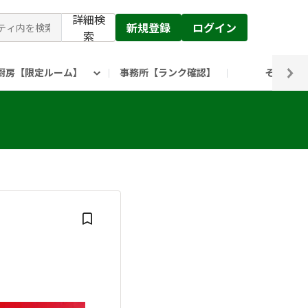
詳細検
新規登録
ログイン
索
厨房【限定ルーム】
事務所【ランク確認】
その他
ピックルス公式】」
ックルスホールディングスHP