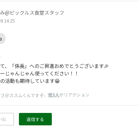
み@ピックルス食堂スタッフ
9 14:25
a
ん
て、「係長」へのご昇進おめでとうございます🎉
ーじゃんじゃん使ってください！！
の活動も期待しています😁
、
他3人
がリアクション
ずさ＠ススムくんですぞ
いね
返信する