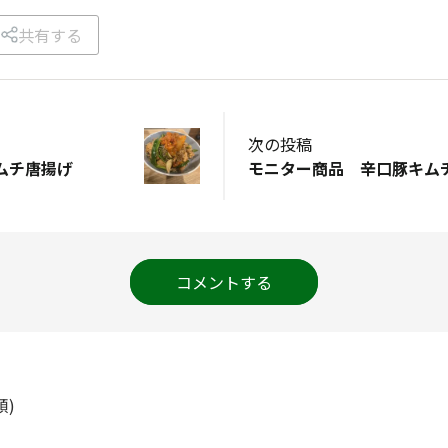
共有する
次の投稿
ムチ唐揚げ
コメントする
順)