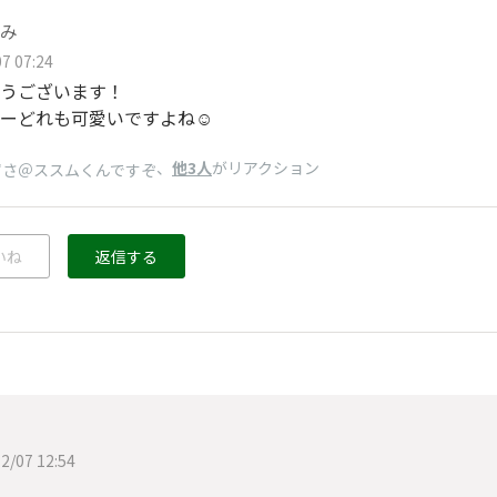
み
7 07:24
うございます！
ーどれも可愛いですよね☺️
、
他3人
がリアクション
ずさ＠ススムくんですぞ
いね
返信する
2/07 12:54