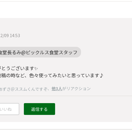
2/09 14:53
食堂長るみ@ピックルス食堂スタッフ
がとうございます✨
投稿の時など、色々使ってみたいと思っています♪
、
他3人
がリアクション
あずさ＠ススムくんですぞ
いいね
返信する