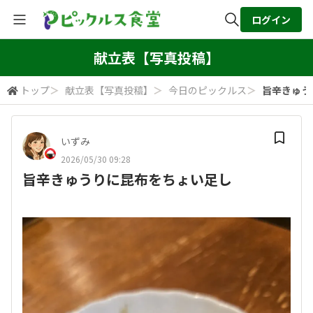
ログイン
全体検索
献立表【写真投稿】
トップ
＞
献立表【写真投稿】
＞
今日のピックルス
＞
旨辛きゅう
検索
いずみ
2026/05/30 09:28
旨辛きゅうりに昆布をちょい足し