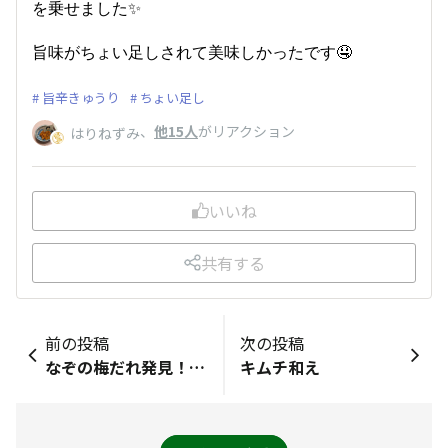
を乗せました✨
旨味がちょい足しされて美味しかったです🤤
旨辛きゅうり
ちょい足し
、
他15人
がリアクション
はりねずみ
いいね
共有する
前の投稿
次の投稿
なぞの梅だれ発見！！👀
キムチ和え