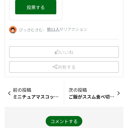
投票する
、
他11人
がリアクション
ぴっきむきむ
いいね
共有する
前の投稿
次の投稿
ミニチュアマスコットはどれが一番欲しいですか？
ご飯がススム食べ切り２パックの特長はなんでしょう？
コメントする