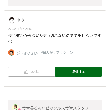
ゆみ
2025/11/14 21:53
使い道わからない&使い切れないのでて出せないです
😢
、
他6人
がリアクション
ぴっきむきむ
いいね
返信する
食堂長るみ@ピックルス食堂スタッフ