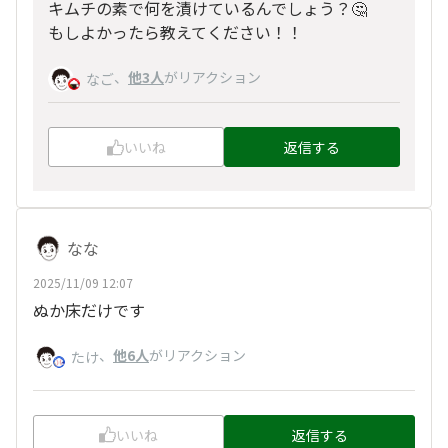
キムチの素で何を漬けているんでしょう？🤔
もしよかったら教えてください！！
、
他3人
がリアクション
なご
いいね
返信する
なな
2025/11/09 12:07
ぬか床だけです
、
他6人
がリアクション
たけ
いいね
返信する