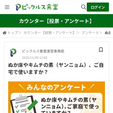
ログイン
全体検索
カウンター【投票・アンケート】
トップ
＞
カウンター【投票・アンケート】
＞
アンケート
＞
ぬか
検索
ピックルス食堂運営事務局
2025/11/09 12:00
ぬか床やキムチの素（ヤンニョム）、ご自
宅で使いますか？