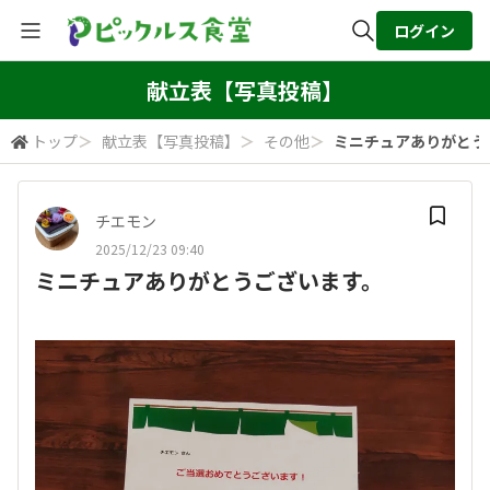
ログイン
全体検索
献立表【写真投稿】
トップ
＞
献立表【写真投稿】
＞
その他
＞
ミニチュアありがとう
検索
チエモン
2025/12/23 09:40
ミニチュアありがとうございます。