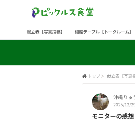
献立表【写真投稿】
相席テーブル【トークルーム】
食堂委員会（コアメンバー限定）
お問い合わせ
新入社員の方へ（ご利用
部門
（リンク）ご飯がススム ブランドサイト
トップ
＞
献立表【写真
沖縄りゅ
2025/12/29
モニターの感想