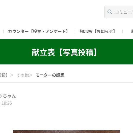
カウンター【投票・アンケート】
掲示板【お知らせ】
ガイド）
長ミーティング（準備中）
（リンク）X公式アカウント 「ご飯がススムの【
献立表【写真投稿】
（リンク）ピックルスコーポレーションHP
（リンク）ピ
投稿】
＞
その他
＞
モニターの感想
うちゃん
 19:36