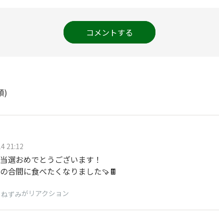
コメントする
順)
4 21:12
当選おめでとうございます！
の合間に食べたくなりました🍠🍫
がリアクション
りねずみ