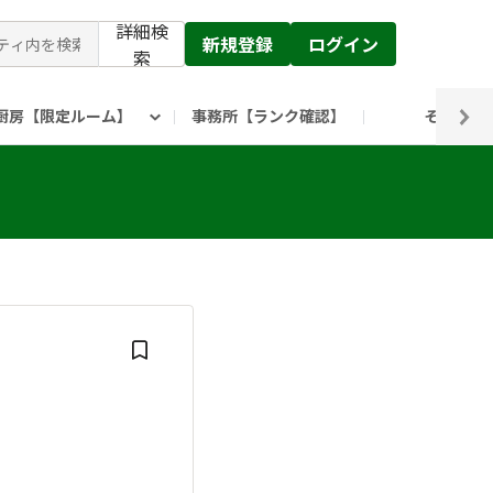
詳細検
新規登録
ログイン
索
厨房【限定ルーム】
事務所【ランク確認】
その他
ピックルス公式】」
ックルスホールディングスHP