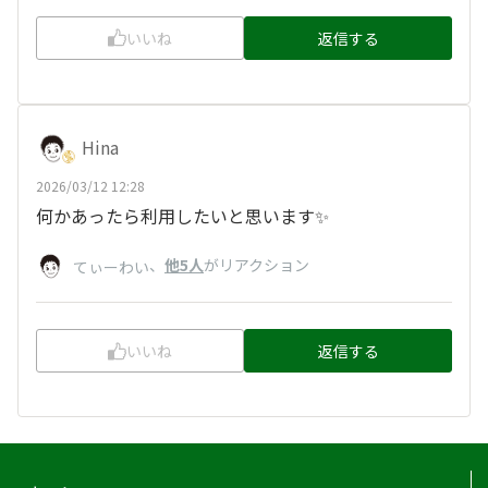
いいね
返信する
Hina
2026/03/12 12:28
何かあったら利用したいと思います✨
、
他5人
がリアクション
てぃーわい
いいね
返信する