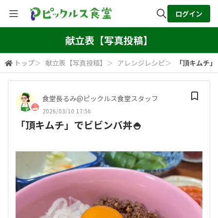
ログイン
全体検索
献立表【写真投稿】
トップ
＞
献立表【写真投稿】
＞
アレンジレシピ
＞
「頂キムチ」
検索
食堂長るみ@ピックルス食堂スタッフ
2026/03/10 17:56
「頂キムチ」でビビンバ丼🍚