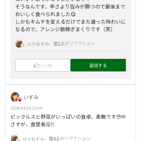
そうなんです、辛さより旨みが勝つので最後まで
おいしく食べられました😋
しかもキムチを変えるだけでまた違った味わいに
なるので、アレンジ数稼ぎまくりです（笑）
、
他2人
がリアクション
はりねずみ
いいね
返信する
いずみ
2026/03/10 22:04
ピックルスと野菜がいっぱいの食卓、素敵です🥹🫶
さすが、食堂長😲‼️
、
他4人
がリアクション
はりねずみ