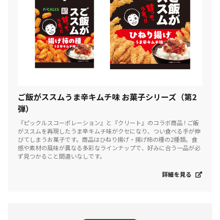
ご飯がススムうま辛キムチ味 お菓子シリーズ（第2
弾）
『ピックルスコーポレーション』と『クリート』のコラボ商品 ! ご飯
がススムを再現したうま辛キムチ味がクセになり、つい食べる手が伸
びてしまうお菓子です。商品はひねり揚げ・揚げ柿の種の2種類。食
感や素材の風味が異なる多彩なラインナップで、好みに合う一品が必
ず見つかること間違いなしです。
詳細を見る