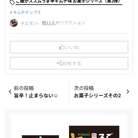
ご飯がススムうま辛キムチ味 お菓子シリーズ（第2弾）
キムチチップス
、
他11人
がリアクション
チエモン
いいね
共有する
前の投稿
次の投稿
旨辛！止まらない☺️
お菓子シリーズその2