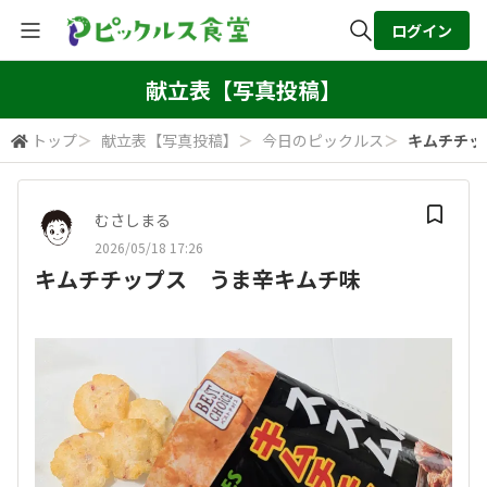
ログイン
全体検索
献立表【写真投稿】
トップ
＞
献立表【写真投稿】
＞
今日のピックルス
＞
キムチチッ
検索
むさしまる
2026/05/18 17:26
キムチチップス うま辛キムチ味