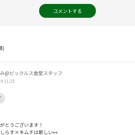
コメントする
順)
み@ピックルス食堂スタッフ
9 11:23
ご
がとうございます！
しらす×キムチは新しい👀