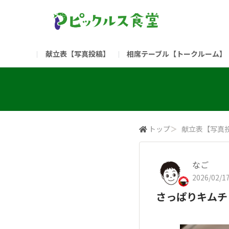
献立表【写真投稿】
相席テーブル【トークルーム】
食堂委員会（コアメンバー限定）
お問い合わせ
新入社員の方へ（ご利用
部門
（リンク）ご飯がススム ブランドサイト
トップ
＞
献立表【写真
なご
2026/02/17
さっぱりキムチ