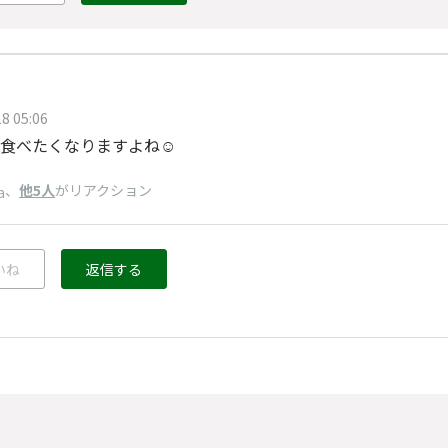
8 05:06
食べたくなりますよね☺️
、
他5人
がリアクション
a
いね
返信する