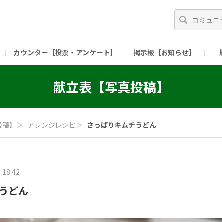
カウンター【投票・アンケート】
掲示板【お知らせ】
ガイド）
長ミーティング（準備中）
（リンク）X公式アカウント 「ご飯がススムの【
献立表【写真投稿】
（リンク）ピックルスコーポレーションHP
（リンク）ピ
投稿】
＞
アレンジレシピ
＞
さっぱりキムチうどん
 18:42
うどん