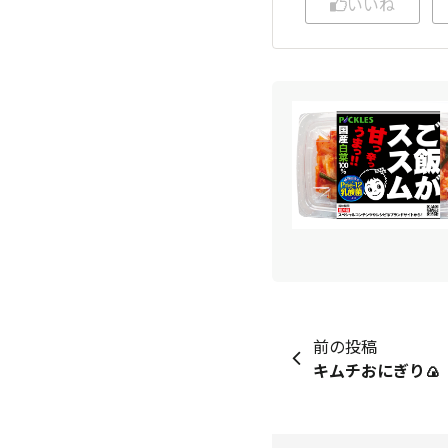
いいね
前の投稿
キムチおにぎり🍙