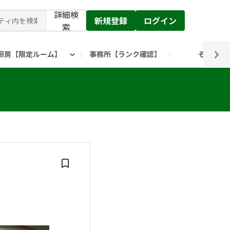
詳細検
新規登録
ログイン
索
厨房【限定ルーム】
事務所【ランク確認】
その他
ピックルス公式】」
ックルスホールディングスHP