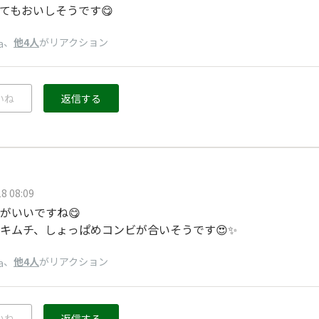
てもおいしそうです😋
、
他4人
がリアクション
a
いね
返信する
8 08:09
がいいですね😋
キムチ、しょっぱめコンビが合いそうです😍✨
、
他4人
がリアクション
a
いね
返信する