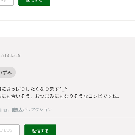
2/18 15:19
いずみ
的にさっぱりしたくなります^_^
んにも合いそう、おつまみにもなりそうなコンビですね。
、
他5人
がリアクション
Hina
いいね
返信する