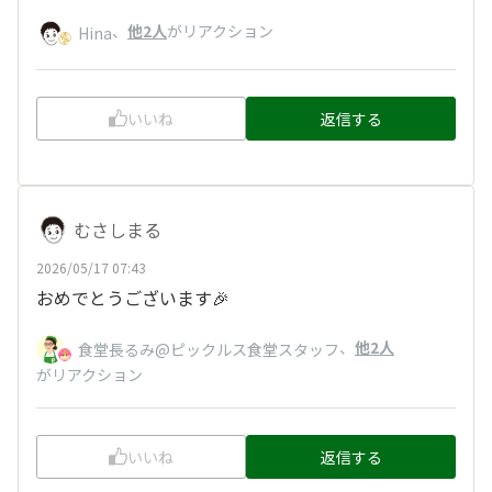
、
他2人
がリアクション
Hina
いいね
返信する
むさしまる
2026/05/17 07:43
おめでとうございます🎉
、
他2人
食堂長るみ@ピックルス食堂スタッフ
がリアクション
いいね
返信する