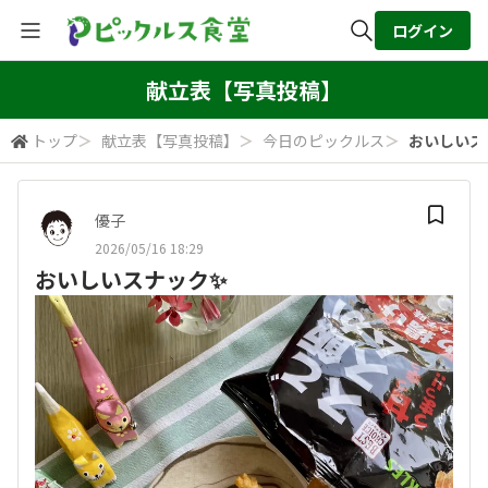
ログイン
全体検索
献立表【写真投稿】
トップ
＞
献立表【写真投稿】
＞
今日のピックルス
＞
おいしいス
検索
優子
2026/05/16 18:29
おいしいスナック✨