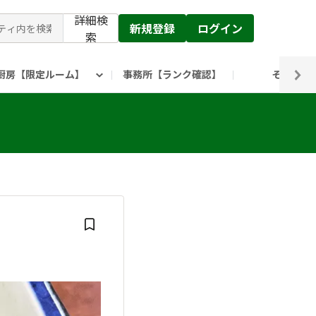
詳細検
新規登録
ログイン
索
厨房【限定ルーム】
事務所【ランク確認】
その他
ピックルス公式】」
ックルスホールディングスHP