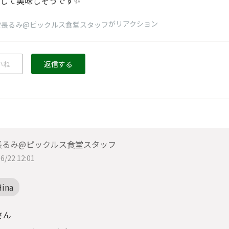
して美味しそうです✨
がリアクション
堂長るみ@ピックルス食堂スタッフ
いね
返信する
長るみ@ピックルス食堂スタッフ
6/22 12:01
Hina
さん