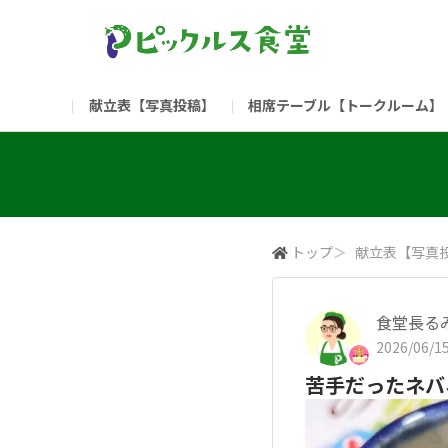
献立表【写真投稿】
相席テーブル【トークルーム】
食堂委員会（コアメンバー限定）
お問い合わせ
新入社員の方へ（ご利用
部門
（リンク）ご飯がススム ブランドサイト
トップ
＞
献立表【写真
食堂長る
2026/06/15
苦手だったネバ