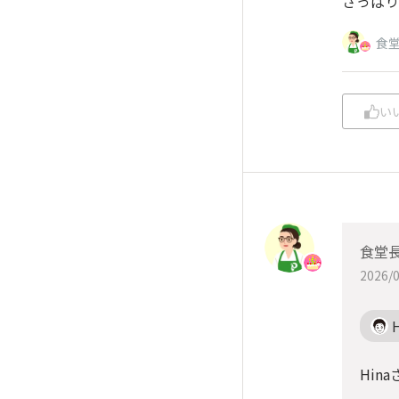
さっぱり
食
い
食堂
2026/0
Hina