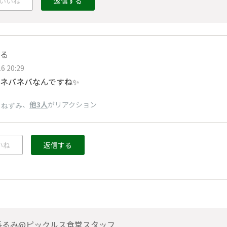
いいね
返信する
る
6 20:29
ネバネバなんですね✨️
、
他3人
がリアクション
りねずみ
いね
返信する
長るみ@ピックルス食堂スタッフ