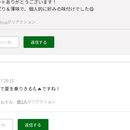
ントありがとうございます！
ぱり＆薄味で、個人的に好みの味付けでした😋
がリアクション
Hina
いいね
返信する
7 20:15
で夏を乗りきる💪🔥ですね！
、
他2人
がリアクション
りねずみ
いね
返信する