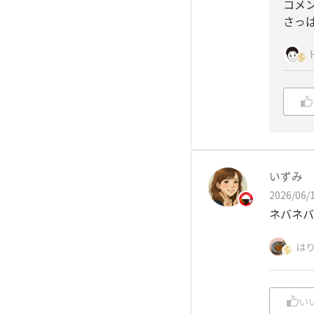
コメ
さっ
いずみ
2026/06/1
ネバネバ
は
い