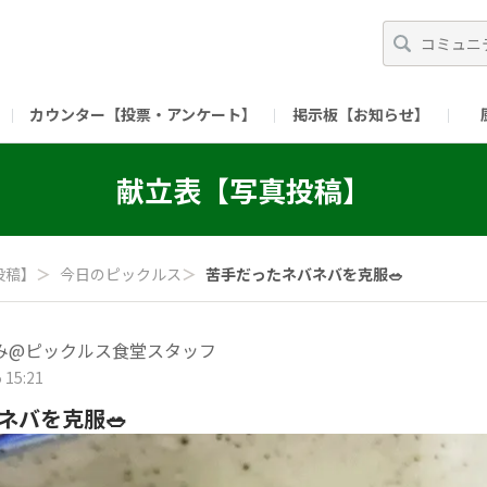
カウンター【投票・アンケート】
掲示板【お知らせ】
ガイド）
長ミーティング（準備中）
（リンク）X公式アカウント 「ご飯がススムの【
献立表【写真投稿】
（リンク）ピックルスコーポレーションHP
（リンク）ピ
投稿】
＞
今日のピックルス
＞
苦手だったネバネバを克服🥗
み@ピックルス食堂スタッフ
 15:21
ネバを克服🥗