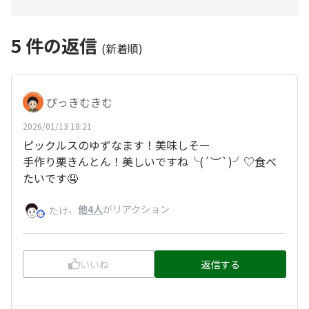
5
件の返信
(新着順)
ぴっきむきむ
2026/01/13 18:21
ピックルスのゆずなます！美味しそー
手作り栗きんとん！美しいですね╰(
´︶`
)╯♡食べ
たいです🤤
、
他4人
がリアクション
たけ
いいね
返信する