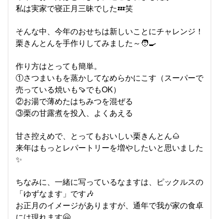
私は実家で寝正月三昧でした💤笑
そんな中、今年のおせちは新しいことにチャレンジ！
栗きんとんを手作りしてみました～🧑‍🍳
作り方はとっても簡単。
①さつまいもを蒸かしてなめらかにこす（スーパーで
売っている焼いも🍠でもOK）
②お湯で薄めたはちみつを混ぜる
③栗の甘露煮を投入、よくあえる
甘さ控えめで、とってもおいしい栗きんとん🌰
来年はもっとレパートリーを増やしたいと思いました
✨
ちなみに、一緒に写っているなますは、ピックルスの
「ゆずなます」です🎶
お正月のイメージがありますが、通年で我が家の食卓
には現れます🤗