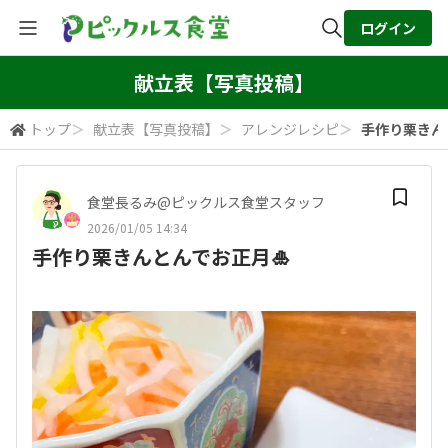
ログイン
全体検索
献立表【写真投稿】
トップ
＞
献立表【写真投稿】
＞
アレンジレシピ
＞
手作り栗きん
検索
食堂長るみ@ピックルス食堂スタッフ
2026/01/05 14:34
手作り栗きんとんでお正月🎍