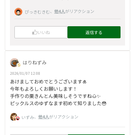
、
他4人
がリアクション
ぴっきむきむ
いいね
返信する
はりねずみ
2026/01/07 12:08
あけましておめでとうございます🎍
今年もよろしくお願いします！
手作りの栗きんとん美味しそうですね🌰✨
ピックルスのゆずなます初めて知りました😳
、
他4人
がリアクション
いずみ