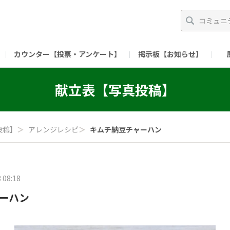
カウンター【投票・アンケート】
掲示板【お知らせ】
ガイド）
長ミーティング（準備中）
（リンク）X公式アカウント 「ご飯がススムの【
献立表【写真投稿】
（リンク）ピックルスコーポレーションHP
（リンク）ピ
投稿】
＞
アレンジレシピ
＞
キムチ納豆チャーハン
 08:18
ーハン