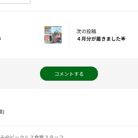
次の投稿

４月分が届きました🌟
コメントする
順)
み@ピックルス食堂スタッフ