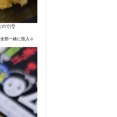
で)👌
全部一緒に投入☺️