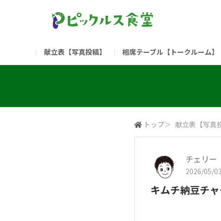
献立表【写真投稿】
相席テーブル【トークルーム】
食堂委員会（コアメンバー限定）
お問い合わせ
新入社員の方へ（ご利用
部門
（リンク）ご飯がススム ブランドサイト
トップ
＞
献立表【写真
チェリー
2026/05/03
キムチ納豆チャ