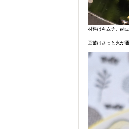
材料はキムチ、納豆
豆苗はさっと火が通