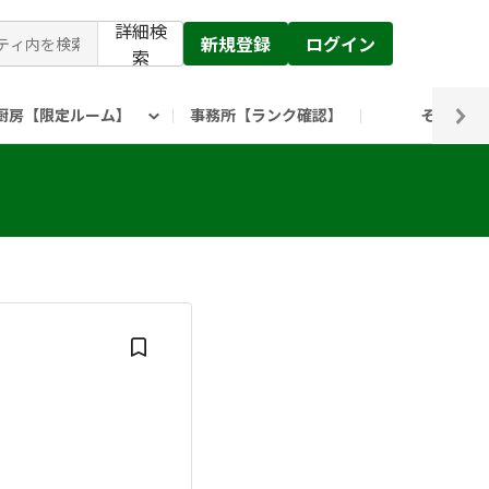
詳細検
新規登録
ログイン
索
厨房【限定ルーム】
事務所【ランク確認】
その他
ピックルス公式】」
ックルスホールディングスHP