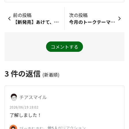
前の投稿
次の投稿
【新発売】あけて、そのまま！ぬか胡瓜1本（首都圏エリア限定）
今月のトークテーマ（7月）「夏野菜オススメアレンジ🌞」
コメントする
3
件の返信
(新着順)
チアスマイル
2026/06/19 18:02
了解しました！
、
他5人
がリアクション
ぴっきむきむ