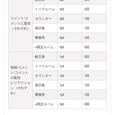
トークルーム
3pt
3回
コメント/コ
カウンター
3
pt
1
回
メントに返信
掲示板
3pt
1回
（それぞれ）
事務所
3
pt
1
回
※限定ルーム
0pt
0回
献立表
1
pt
3
回
トークルーム
1pt
3回
投稿/コメン
ト/コメント
カウンター
1
pt
1
回
の返信
にリアクショ
掲示板
1pt
1回
ン（それぞ
れ）
事務所
1
pt
1
回
※限定ルーム
0pt
0
回