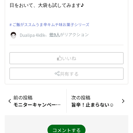
日をおいて、大袋も試してみます♪
ご飯がススムうま辛キムチ味お菓子シリーズ
、
他9人
がリアクション
Dualipa 4k8k
いいね
共有する
前の投稿
次の投稿
モニターキャンペーンに当選しました！
旨辛！止まらない☺️
コメントする