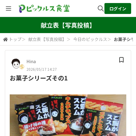
ログイン
全体検索
献立表【写真投稿】
トップ
＞
献立表【写真投稿】
＞
今日のピックルス
＞
お菓子シリ
検索
Hina
2026/05/17 14:27
お菓子シリーズその1