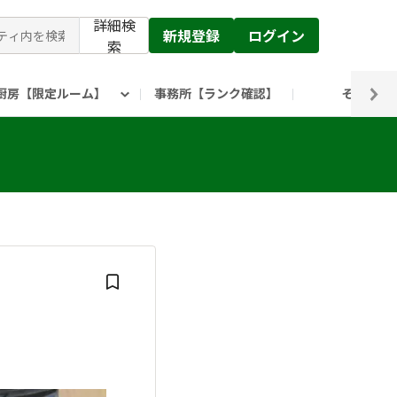
詳細検
新規登録
ログイン
索
厨房【限定ルーム】
事務所【ランク確認】
その他
ピックルス公式】」
ックルスホールディングスHP