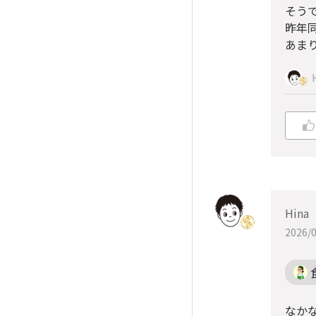
そう
昨年
あま
Hina
2026/0
なか