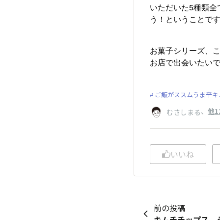
いただいた5種類全
う！ということです
お菓子シリーズ、
お店で出会いたいで
ご飯がススムうま辛キ
、
他1
むさしまる
いいね
前の投稿
キムチチップス 