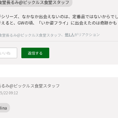
食堂長るみ@ピックルス食堂スタッフ
子シリーズ、なかなか出会えないのは、定番品ではないからでし
考えると、GWの頃、「いか姿フライ」に出会えたのは奇跡かも？
、
他1人
がリアクション
食堂長るみ@ピックルス食堂スタッフ
いいね
返信する
長るみ@ピックルス食堂スタッフ
5/22 09:12
Hina