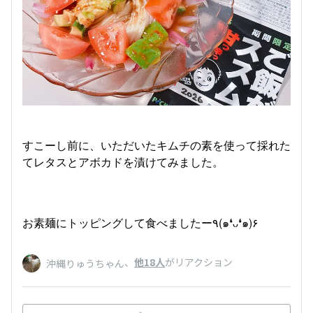
すこーし前に、いただいたキムチの素を使って採れた
てレタスとアボカドを漬けてみました。
お素麺にトッピングして食べましたー٩(๑❛ᴗ❛๑)۶
、
他18人
がリアクション
沖縄りゅうちゃん