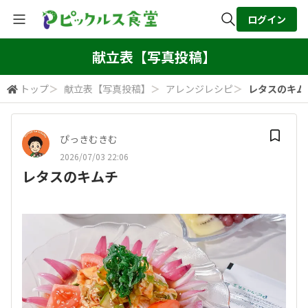
ログイン
全体検索
献立表【写真投稿】
トップ
＞
献立表【写真投稿】
＞
アレンジレシピ
＞
レタスのキム
検索
ぴっきむきむ
2026/07/03 22:06
レタスのキムチ