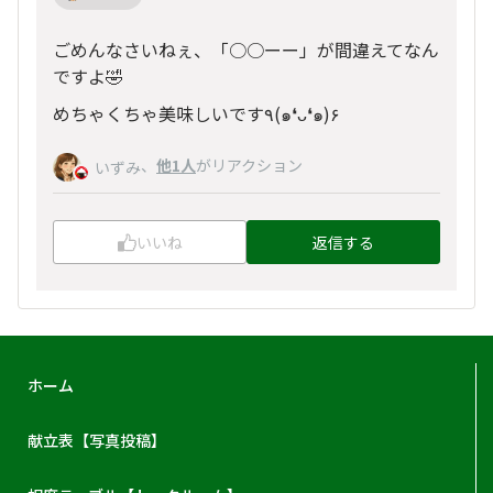
ごめんなさいねぇ、「○○ーー」が間違えてなん
ですよ🤣
めちゃくちゃ美味しいです٩(๑❛ᴗ❛๑)۶
、
他1人
がリアクション
いずみ
いいね
返信する
ホーム
献立表【写真投稿】