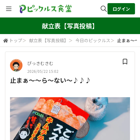
ログイン
全体検索
献立表【写真投稿】
トップ
＞
献立表【写真投稿】
＞
今日のピックルス
＞
止まぁ〜〜
検索
ぴっきむきむ
2026/05/22 15:02
止まぁ〜〜ら〜ない〜♪♪♪