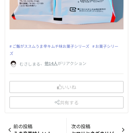
ご飯がススムうま辛キムチ味お菓子シリーズ
お菓子シリー
ズ
、
他14人
がリアクション
むさしまる
いいね
共有する
前の投稿
次の投稿