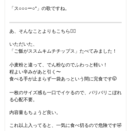
「ス○○○ー○"」の歌ですね。
あ、そんなことよりもこちら💁‍♀️
いただいた、
「ご飯がススムキムチチップス」たべてみました！
小麦粉と違って、でん粉なのでふわっと軽い！
程よい辛みがあと引く〜
食べる手が止まらず一袋あっという間に完食です🤭
一枚のサイズ感も一口でイケるので、バリバリこぼれ
る心配不要。
内容量もちょうど良い。
これ以上入ってると、一気に食べ切るので危険です🤣