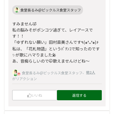
食堂長るみ@ピックルス食堂スタッフ
すみません🤣
私の脳みそがポンコツ過ぎて、レイアースで
す！！
「ゆずれない願い」田村直美さんです٩(๑❛ᴗ❛๑)۶
私は、「花札物語」というﾊﾟﾁﾝｺで知ったのです
✨が歌にハマりました🎤
あ、音痴らしいので🤭歌えませんけどね〜
、
他2人
食堂長るみ@ピックルス食堂スタッフ
がリアクション
いいね
返信する