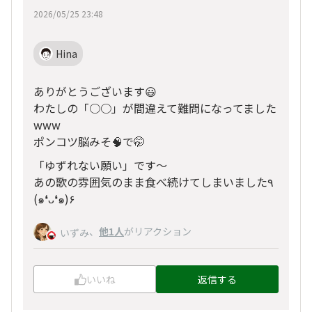
2026/05/25 23:48
Hina
ありがとうございます😃
わたしの「○○」が間違えて難問になってました
www
ポンコツ脳みそ🧠で🤭
「ゆずれない願い」です〜
あの歌の雰囲気のまま食べ続けてしまいました٩
(๑❛ᴗ❛๑)۶
、
他1人
がリアクション
いずみ
いいね
返信する